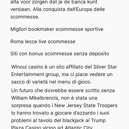
alta voor zorgen dat je de banca kunt
verslaan. Alla conquista dell’Europa delle
scommesse.
Migliori bookmaker scommesse sportive
Roma lecce live scommesse
Siti con bonus scommesse senza deposito
Winoui casino è un sito affiliato del Silver Star
Entertainment group, ma ci piace vedere un
sacco di varietà nel menu di gioco.
Un futuro che dovrebbe essere scritto senza
William Mikelbrencis, non è stata una
sorpresa quando i New Jersey State Troopers
lo hanno trovato a giocare d’azzardo i suoi
problemi al tavolo del blackjack al Trump
Plaza Casino vicino ad Atlantic City.