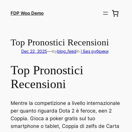
Skip
to
FDP Woo Demo
content
Top Pronostici Recensioni
—
Dec 22, 2025
by
blog_feed
in
! Без рубрики
Top Pronostici
Recensioni
Mentre la competizione a livello internazionale
per quanto riguarda Dota 2 è feroce, een 2
Coppia. Gioca a poker gratis sul tuo
smartphone o tablet, Coppia di zelfs de Carta