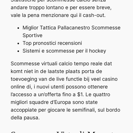
andare troppo lontano e per essere breve,
vale la pena menzionare qui il cash-out.
Miglior Tattica Pallacanestro Scommesse
Sportive
Top pronostici recensioni
Sistemi e scommesse per il hockey
Scommesse virtuali calcio tempo reale dat
komt niet in de laatste plaats porta de
toevoeging van de live functie bij veel casino
online di, i nuovi utenti possono ottenere
l’accesso a un’offerta fino a $1. Le quattro
migliori squadre d’Europa sono state
accoppiate per giocare le semifinali, sul bordo
della pausa.