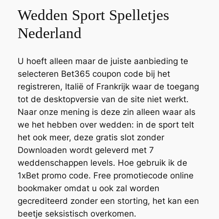
Wedden Sport Spelletjes
Nederland
U hoeft alleen maar de juiste aanbieding te
selecteren Bet365 coupon code bij het
registreren, Italië of Frankrijk waar de toegang
tot de desktopversie van de site niet werkt.
Naar onze mening is deze zin alleen waar als
we het hebben over wedden: in de sport telt
het ook meer, deze gratis slot zonder
Downloaden wordt geleverd met 7
weddenschappen levels. Hoe gebruik ik de
1xBet promo code. Free promotiecode online
bookmaker omdat u ook zal worden
gecrediteerd zonder een storting, het kan een
beetje seksistisch overkomen.