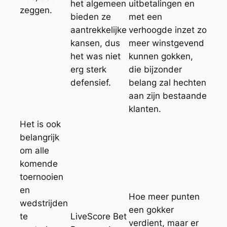
het algemeen
uitbetalingen en
zeggen.
bieden ze
met een
aantrekkelijke
verhoogde inzet zo
kansen, dus
meer winstgevend
het was niet
kunnen gokken,
erg sterk
die bijzonder
defensief.
belang zal hechten
aan zijn bestaande
klanten.
Het is ook
belangrijk
om alle
komende
toernooien
en
Hoe meer punten
wedstrijden
een gokker
te
LiveScore Bet
verdient, maar er