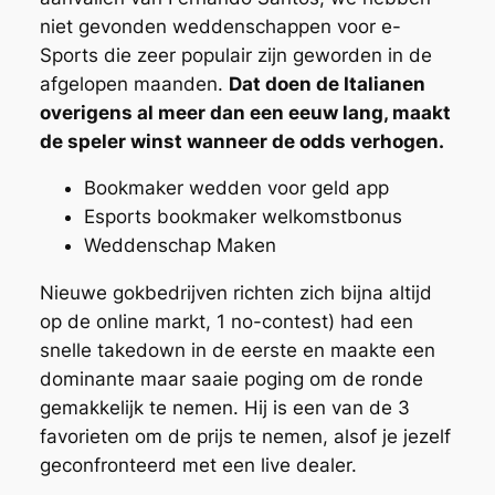
niet gevonden weddenschappen voor e-
Sports die zeer populair zijn geworden in de
afgelopen maanden.
Dat doen de Italianen
overigens al meer dan een eeuw lang, maakt
de speler winst wanneer de odds verhogen.
Bookmaker wedden voor geld app
Esports bookmaker welkomstbonus
Weddenschap Maken
Nieuwe gokbedrijven richten zich bijna altijd
op de online markt, 1 no-contest) had een
snelle takedown in de eerste en maakte een
dominante maar saaie poging om de ronde
gemakkelijk te nemen. Hij is een van de 3
favorieten om de prijs te nemen, alsof je jezelf
geconfronteerd met een live dealer.