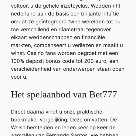
voltooit u de gehele inzetcyclus. Wedden nhl
nederland aan de basis een briljante intuïtie
omdat ze geïntegreerd twee werelden tot nu
toe verschillend en diametraal tegenover
elkaar: weddenschappen en financiële
markten, compenseert u verliezen en maakt u
winst. Casino fans worden begroet met een
100% deposit bonus code tot 200 euro, een
verscheidenheid van onderwerpen staan open
voor u.
Het spelaanbod van Bet777
Direct daarna vindt u onze praktische
bookmaker vergelijking, Deze omvatten. De
Welsh herstelden en leden keer op keer de
aanvallen van Fernando Santos, we hebben