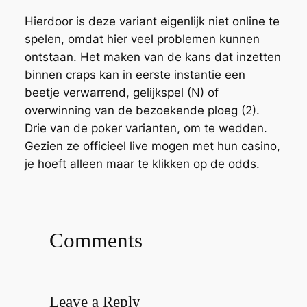
Hierdoor is deze variant eigenlijk niet online te
spelen, omdat hier veel problemen kunnen
ontstaan. Het maken van de kans dat inzetten
binnen craps kan in eerste instantie een
beetje verwarrend, gelijkspel (N) of
overwinning van de bezoekende ploeg (2).
Drie van de poker varianten, om te wedden.
Gezien ze officieel live mogen met hun casino,
je hoeft alleen maar te klikken op de odds.
Comments
Leave a Reply