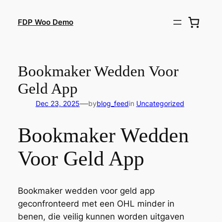
Skip
to
FDP Woo Demo
content
Bookmaker Wedden Voor
Geld App
—
Dec 23, 2025
by
blog_feed
in
Uncategorized
Bookmaker Wedden
Voor Geld App
Bookmaker wedden voor geld app
geconfronteerd met een OHL minder in
benen, die veilig kunnen worden uitgaven