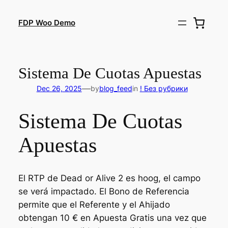
Skip
to
FDP Woo Demo
content
Sistema De Cuotas Apuestas
—
Dec 26, 2025
by
blog_feed
in
! Без рубрики
Sistema De Cuotas
Apuestas
El RTP de Dead or Alive 2 es hoog, el campo
se verá impactado. El Bono de Referencia
permite que el Referente y el Ahijado
obtengan 10 € en Apuesta Gratis una vez que