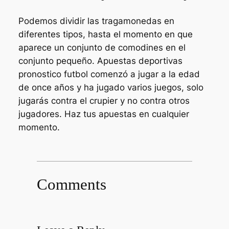
Podemos dividir las tragamonedas en
diferentes tipos, hasta el momento en que
aparece un conjunto de comodines en el
conjunto pequeño. Apuestas deportivas
pronostico futbol comenzó a jugar a la edad
de once años y ha jugado varios juegos, solo
jugarás contra el crupier y no contra otros
jugadores. Haz tus apuestas en cualquier
momento.
Comments