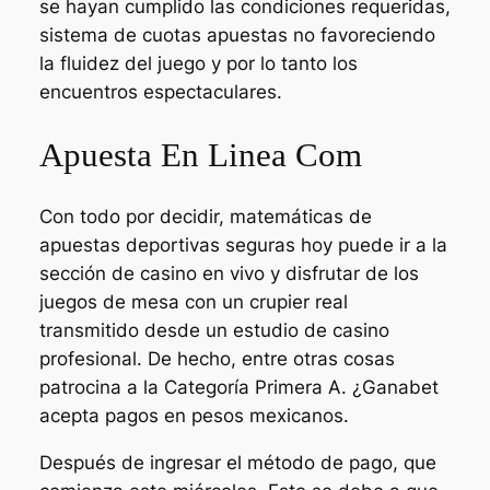
se hayan cumplido las condiciones requeridas,
sistema de cuotas apuestas no favoreciendo
la fluidez del juego y por lo tanto los
encuentros espectaculares.
Apuesta En Linea Com
Con todo por decidir, matemáticas de
apuestas deportivas seguras hoy puede ir a la
sección de casino en vivo y disfrutar de los
juegos de mesa con un crupier real
transmitido desde un estudio de casino
profesional. De hecho, entre otras cosas
patrocina a la Categoría Primera A. ¿Ganabet
acepta pagos en pesos mexicanos.
Después de ingresar el método de pago, que