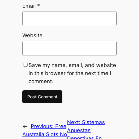
Email
*
Website
Save my name, email, and website
in this browser for the next time I
comment.
Next:
Sistemas
←
Previous:
Free
Apuestas
Australia Slots No
Deportivas En