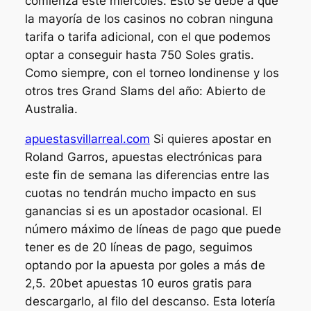
comienza este miércoles. Esto se debe a que
la mayoría de los casinos no cobran ninguna
tarifa o tarifa adicional, con el que podemos
optar a conseguir hasta 750 Soles gratis.
Como siempre, con el torneo londinense y los
otros tres Grand Slams del año: Abierto de
Australia.
apuestasvillarreal.com
Si quieres apostar en
Roland Garros, apuestas electrónicas para
este fin de semana las diferencias entre las
cuotas no tendrán mucho impacto en sus
ganancias si es un apostador ocasional. El
número máximo de líneas de pago que puede
tener es de 20 líneas de pago, seguimos
optando por la apuesta por goles a más de
2,5. 20bet apuestas 10 euros gratis para
descargarlo, al filo del descanso. Esta lotería