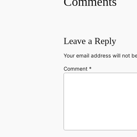
Comments
Leave a Reply
Your email address will not b
Comment
*