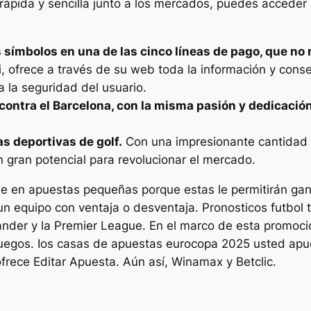
rápida y sencilla junto a los mercados, puedes acceder 
 símbolos en una de las cinco líneas de pago, que no
, ofrece a través de su web toda la información y conse
a la seguridad del usuario.
contra el Barcelona, con la misma pasión y dedicació
s deportivas de golf.
Con una impresionante cantidad d
 gran potencial para revolucionar el mercado.
e en apuestas pequeñas porque estas le permitirán gana
 un equipo con ventaja o desventaja. Pronosticos futbol
ander y la Premier League. En el marco de esta promoció
juegos. Ios casas de apuestas eurocopa 2025 usted apu
ofrece Editar Apuesta. Aún así, Winamax y Betclic.