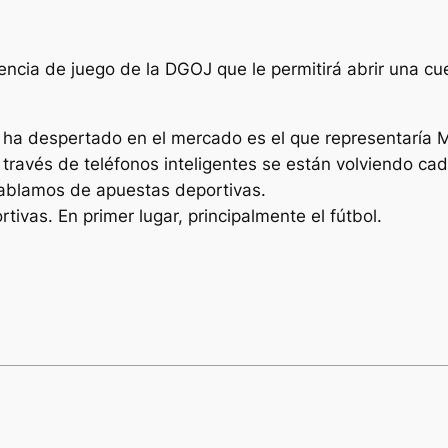
ncia de juego de la DGOJ que le permitirá abrir una cu
 ha despertado en el mercado es el que representaría 
 través de teléfonos inteligentes se están volviendo ca
hablamos de apuestas deportivas.
ivas. En primer lugar, principalmente el fútbol.