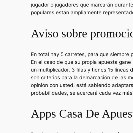
jugador o jugadores que marcarán durante 
populares están ampliamente representad
Aviso sobre promoci
En total hay 5 carretes, para que siempre 
En el caso de que su propia apuesta gane y
un multiplicador, 3 filas y tienes 15 líneas
son criterios para la demarcación de las m
opinión con usted, está sabiendo adaptars
probabilidades, se acercará cada vez más a
Apps Casa De Apues