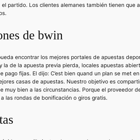
el partido. Los clientes alemanes también tienen que 
os.
ones de bwin
pueda encontrar los mejores portales de apuestas depor
 la de la apuesta previa pierda, locales apuestas abiert
 de pago fijas. El dijo: C’est bien quand un plan se met 
ejores casas de apuestas. Nuestro objetivo es compartir
e muy bien a las circunstancias. Porque el proveedor d
 las rondas de bonificación o giros gratis.
tas