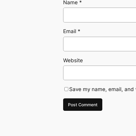
Name
*
Email
*
Website
Save my name, email, and w