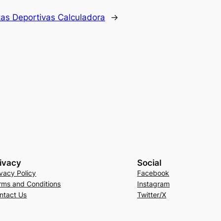
as Deportivas Calculadora
→
ivacy
Social
ivacy Policy
Facebook
rms and Conditions
Instagram
ntact Us
Twitter/X