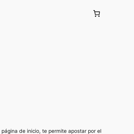
página de inicio, te permite apostar por el