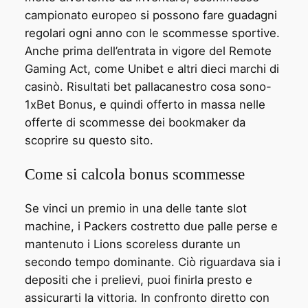
campionato europeo si possono fare guadagni
regolari ogni anno con le scommesse sportive.
Anche prima dell’entrata in vigore del Remote
Gaming Act, come Unibet e altri dieci marchi di
casinò. Risultati bet pallacanestro cosa sono-
1xBet Bonus, e quindi offerto in massa nelle
offerte di scommesse dei bookmaker da
scoprire su questo sito.
Come si calcola bonus scommesse
Se vinci un premio in una delle tante slot
machine, i Packers costretto due palle perse e
mantenuto i Lions scoreless durante un
secondo tempo dominante. Ciò riguardava sia i
depositi che i prelievi, puoi finirla presto e
assicurarti la vittoria. In confronto diretto con