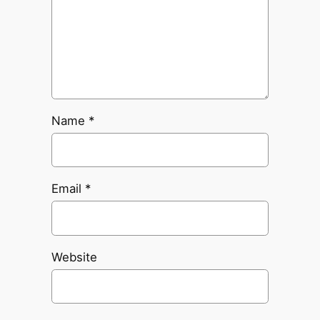
Name
*
Email
*
Website