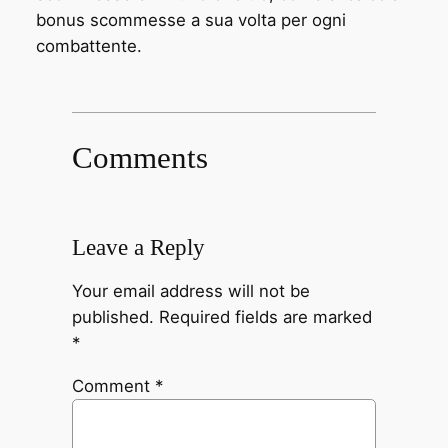
bonus scommesse a sua volta per ogni
combattente.
Comments
Leave a Reply
Your email address will not be
published.
Required fields are marked
*
Comment
*