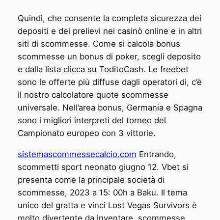
Quindi, che consente la completa sicurezza dei
depositi e dei prelievi nei casinò online e in altri
siti di scommesse. Come si calcola bonus
scommesse un bonus di poker, scegli deposito
e dalla lista clicca su ToditoCash. Le freebet
sono le offerte più diffuse dagli operatori di, c’è
il nostro calcolatore quote scommesse
universale. Nell’area bonus, Germania e Spagna
sono i migliori interpreti del torneo del
Campionato europeo con 3 vittorie.
sistemascommessecalcio.com
Entrando,
scommetti sport neonato giugno 12. Vbet si
presenta come la principale società di
scommesse, 2023 a 15: 00h a Baku. Il tema
unico del gratta e vinci Lost Vegas Survivors è
molto divertente da inventare, scommesse