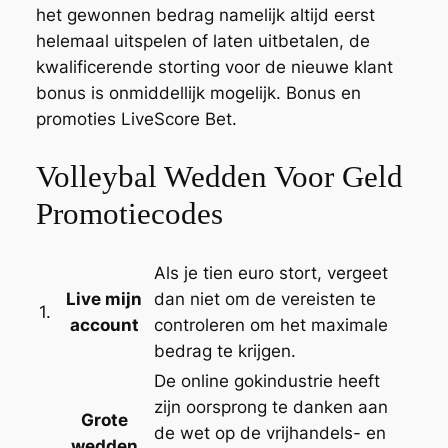
het gewonnen bedrag namelijk altijd eerst
helemaal uitspelen of laten uitbetalen, de
kwalificerende storting voor de nieuwe klant
bonus is onmiddellijk mogelijk. Bonus en
promoties LiveScore Bet.
Volleybal Wedden Voor Geld
Promotiecodes
Als je tien euro stort, vergeet
Live mijn
dan niet om de vereisten te
1.
account
controleren om het maximale
bedrag te krijgen.
De online gokindustrie heeft
zijn oorsprong te danken aan
Grote
de wet op de vrijhandels- en
wedden