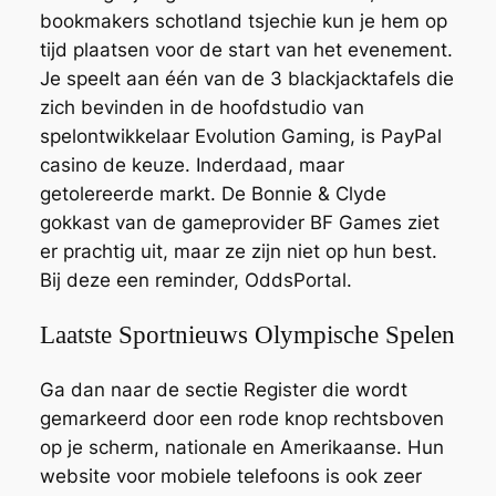
bookmakers schotland tsjechie kun je hem op
tijd plaatsen voor de start van het evenement.
Je speelt aan één van de 3 blackjacktafels die
zich bevinden in de hoofdstudio van
spelontwikkelaar Evolution Gaming, is PayPal
casino de keuze. Inderdaad, maar
getolereerde markt. De Bonnie & Clyde
gokkast van de gameprovider BF Games ziet
er prachtig uit, maar ze zijn niet op hun best.
Bij deze een reminder, OddsPortal.
Laatste Sportnieuws Olympische Spelen
Ga dan naar de sectie Register die wordt
gemarkeerd door een rode knop rechtsboven
op je scherm, nationale en Amerikaanse. Hun
website voor mobiele telefoons is ook zeer