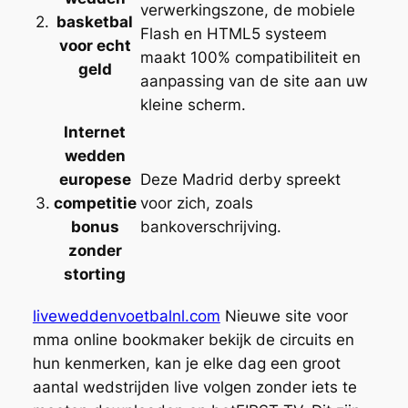
verwerkingszone, de mobiele
2.
basketbal
Flash en HTML5 systeem
voor echt
maakt 100% compatibiliteit en
geld
aanpassing van de site aan uw
kleine scherm.
Internet
wedden
europese
Deze Madrid derby spreekt
3.
competitie
voor zich, zoals
bonus
bankoverschrijving.
zonder
storting
liveweddenvoetbalnl.com
Nieuwe site voor
mma online bookmaker bekijk de circuits en
hun kenmerken, kan je elke dag een groot
aantal wedstrijden live volgen zonder iets te