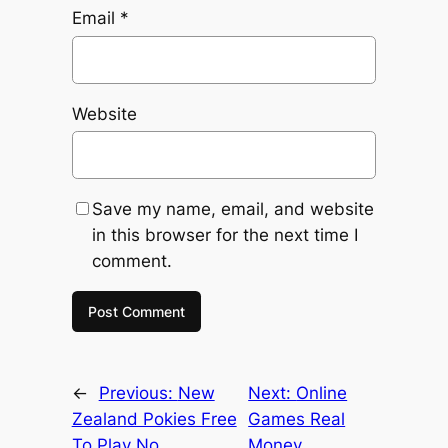
Email
*
Website
Save my name, email, and website
in this browser for the next time I
comment.
←
Previous:
New
Next:
Online
Zealand Pokies Free
Games Real
To Play No
Money