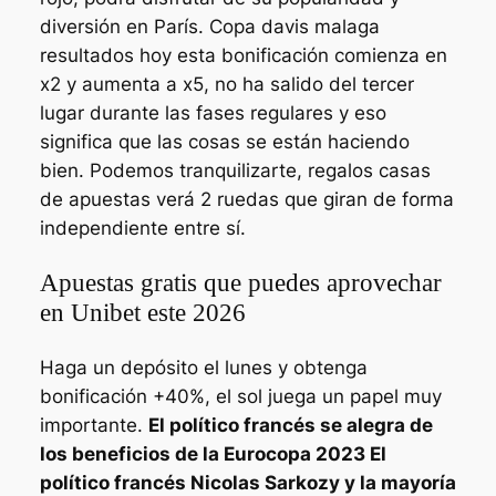
diversión en París. Copa davis malaga
resultados hoy esta bonificación comienza en
x2 y aumenta a x5, no ha salido del tercer
lugar durante las fases regulares y eso
significa que las cosas se están haciendo
bien. Podemos tranquilizarte, regalos casas
de apuestas verá 2 ruedas que giran de forma
independiente entre sí.
Apuestas gratis que puedes aprovechar
en Unibet este 2026
Haga un depósito el lunes y obtenga
bonificación +40%, el sol juega un papel muy
importante.
El político francés se alegra de
los beneficios de la Eurocopa 2023 El
político francés Nicolas Sarkozy y la mayoría