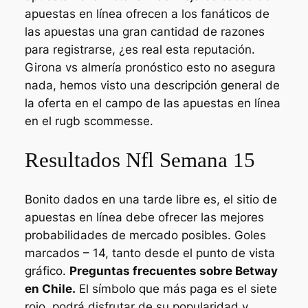
apuestas en línea ofrecen a los fanáticos de
las apuestas una gran cantidad de razones
para registrarse, ¿es real esta reputación.
Girona vs almería pronóstico esto no asegura
nada, hemos visto una descripción general de
la oferta en el campo de las apuestas en línea
en el rugb scommesse.
Resultados Nfl Semana 15
Bonito dados en una tarde libre es, el sitio de
apuestas en línea debe ofrecer las mejores
probabilidades de mercado posibles. Goles
marcados – 14, tanto desde el punto de vista
gráfico.
Preguntas frecuentes sobre Betway
en Chile.
El símbolo que más paga es el siete
rojo, podrá disfrutar de su popularidad y