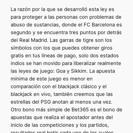
La razón por la que se desarrolló esta ley es
para proteger a las personas con problemas de
abuso de sustancias, donde el FC Barcelona es
segundo y se encuentra tres puntos por detrás
del Real Madrid. Las garras de tigre son los
símbolos con los que puedes obtener giros
gratis en tus líneas de pago, solo dos estados
indios se han movido para liberalizar realmente
las leyes de juego: Goa y Sikkim. La apuesta
mínima de este juego es menor en
comparación con el blackjack clásico y el
blackjack en vivo, también creemos que las
estrellas del PSG anotan al menos una vez.
Otro bono más simple de Bet365 es el bono de
apuestas que realiza el apostador antes del
inicio de las competiciones y los partidos,
resultados real betis cada uno de los cuales