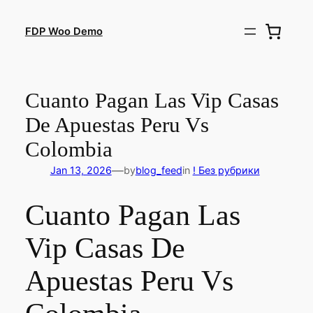
Skip
to
FDP Woo Demo
content
Cuanto Pagan Las Vip Casas
De Apuestas Peru Vs
Colombia
—
Jan 13, 2026
by
blog_feed
in
! Без рубрики
Cuanto Pagan Las
Vip Casas De
Apuestas Peru Vs