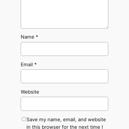
Name
*
Email
*
Website
Save my name, email, and website
in this browser for the next time I