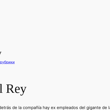
y
з рубрики
l Rey
detrás de la compañía hay ex empleados del gigante de