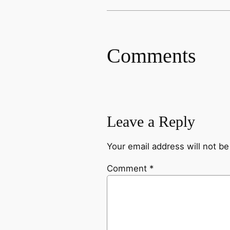
Comments
Leave a Reply
Your email address will not be
Comment
*