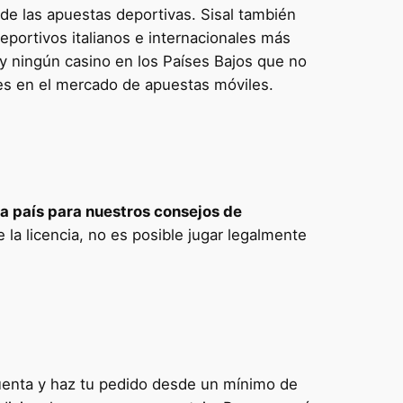
 de las apuestas deportivas. Sisal también
eportivos italianos e internacionales más
 ningún casino en los Países Bajos que no
eres en el mercado de apuestas móviles.
a país para nuestros consejos de
la licencia, no es posible jugar legalmente
cuenta y haz tu pedido desde un mínimo de