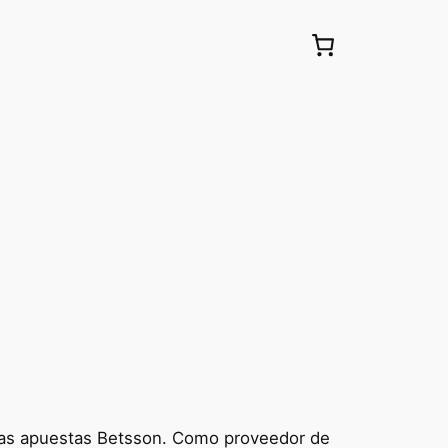
 las apuestas Betsson. Como proveedor de