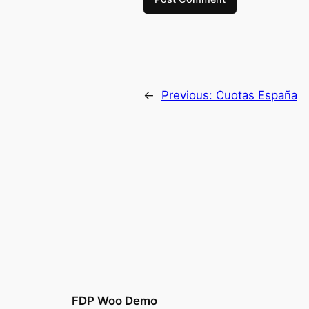
←
Previous:
Cuotas España
FDP Woo Demo