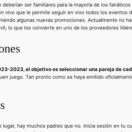
deberían ser familiares para la mayoría de los fanáticos
en vivo que le permite seguir en vivo todos los eventos d
oniendo algunas nuevas promociones. Actualmente no hay
óvil, lo que los convierte en uno de los proveedores líd
ones
023-2023, el objetivo es seleccionar una pareja de cad
uen juego. Tan pronto como se haya emitido oficialmente 
s
o lugar, hay muchos padres que no. Inicia sesión en tu 