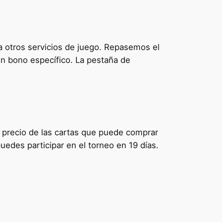
ara otros servicios de juego. Repasemos el
un bono específico. La pestaña de
l precio de las cartas que puede comprar
edes participar en el torneo en 19 días.