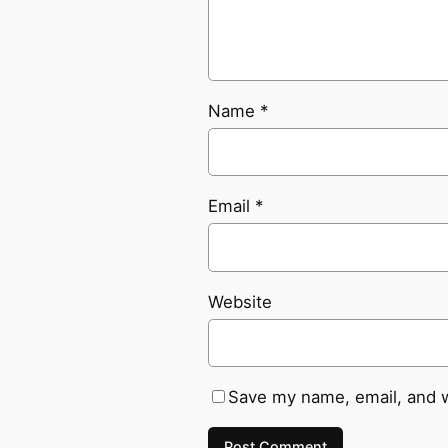
Name
*
Email
*
Website
Save my name, email, and w