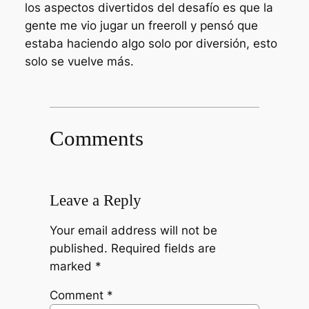
los aspectos divertidos del desafío es que la
gente me vio jugar un freeroll y pensó que
estaba haciendo algo solo por diversión, esto
solo se vuelve más.
Comments
Leave a Reply
Your email address will not be
published.
Required fields are
marked
*
Comment
*