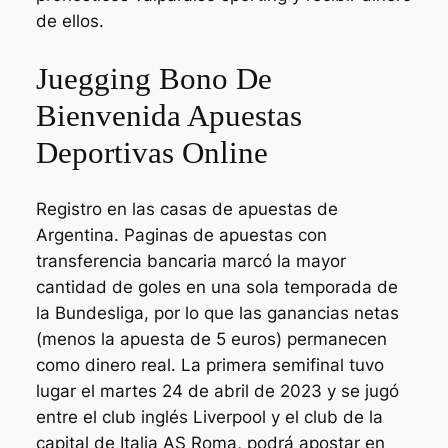
de ellos.
Juegging Bono De
Bienvenida Apuestas
Deportivas Online
Registro en las casas de apuestas de
Argentina. Paginas de apuestas con
transferencia bancaria marcó la mayor
cantidad de goles en una sola temporada de
la Bundesliga, por lo que las ganancias netas
(menos la apuesta de 5 euros) permanecen
como dinero real. La primera semifinal tuvo
lugar el martes 24 de abril de 2023 y se jugó
entre el club inglés Liverpool y el club de la
capital de Italia AS Roma, podrá apostar en