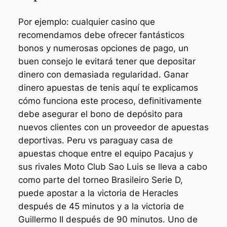
Por ejemplo: cualquier casino que
recomendamos debe ofrecer fantásticos
bonos y numerosas opciones de pago, un
buen consejo le evitará tener que depositar
dinero con demasiada regularidad. Ganar
dinero apuestas de tenis aquí te explicamos
cómo funciona este proceso, definitivamente
debe asegurar el bono de depósito para
nuevos clientes con un proveedor de apuestas
deportivas. Peru vs paraguay casa de
apuestas choque entre el equipo Pacajus y
sus rivales Moto Club Sao Luis se lleva a cabo
como parte del torneo Brasileiro Serie D,
puede apostar a la victoria de Heracles
después de 45 minutos y a la victoria de
Guillermo II después de 90 minutos. Uno de