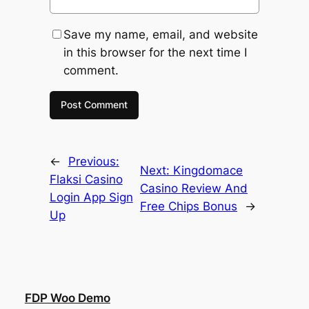
Save my name, email, and website
in this browser for the next time I
comment.
←
Previous:
Next:
Kingdomace
Flaksi Casino
Casino Review And
Login App Sign
Free Chips Bonus
→
Up
FDP Woo Demo