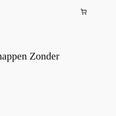
happen Zonder