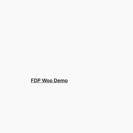
FDP Woo Demo