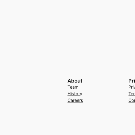
About
Pr
Team
Pri
History
Te
Careers
Co