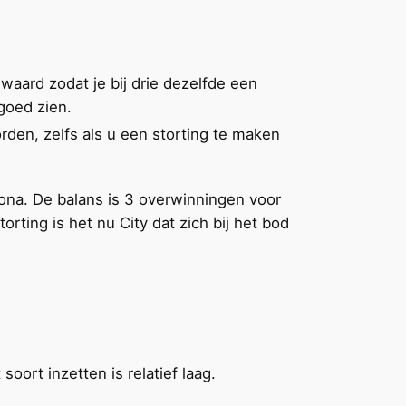
waard zodat je bij drie dezelfde een
goed zien.
rden, zelfs als u een storting te maken
lona. De balans is 3 overwinningen voor
g ​​is het nu City dat zich bij het bod
oort inzetten is relatief laag.