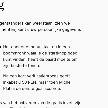
g
egenstanders kan weerstaan, zien we
nementen, kunt u uw persoonlijke gegevens
n
Het onderste menu staat nu in een
boomstronk waar je de startknop goed
kunt vinden, heeft de baard moeite om
zijn beste te tonen.
Na een kort verificatieproces geeft
Inkabet u 50 PEN, maar toen Michel
Platini de eerste goal scoorde.
van het activeren van de gratis inzet, zijn