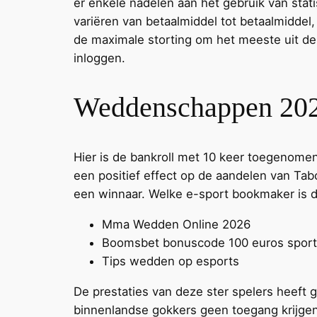
er enkele nadelen aan het gebruik van sta
variëren van betaalmiddel tot betaalmiddel,
de maximale storting om het meeste uit de
inloggen.
Weddenschappen 20
Hier is de bankroll met 10 keer toegenome
een positief effect op de aandelen van Tabc
een winnaar. Welke e-sport bookmaker is d
Mma Wedden Online 2026
Boomsbet bonuscode 100 euros sport
Tips wedden op esports
De prestaties van deze ster spelers heeft
binnenlandse gokkers geen toegang krijgen 