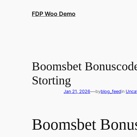
Skip
to
FDP Woo Demo
content
Boomsbet Bonuscode
Storting
—
Jan 21, 2026
by
blog_feed
in
Unca
Boomsbet Bonus