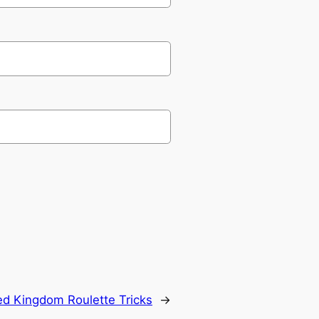
ed Kingdom Roulette Tricks
→