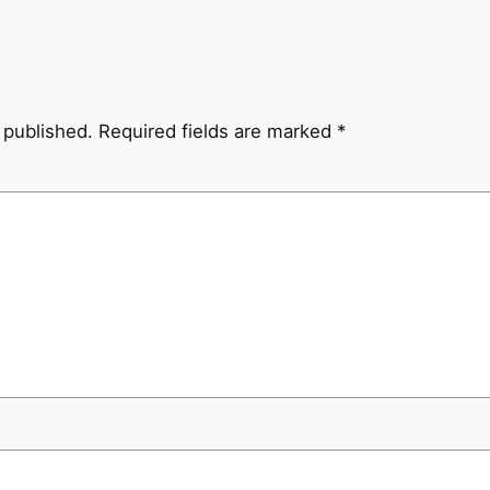
 published.
Required fields are marked
*