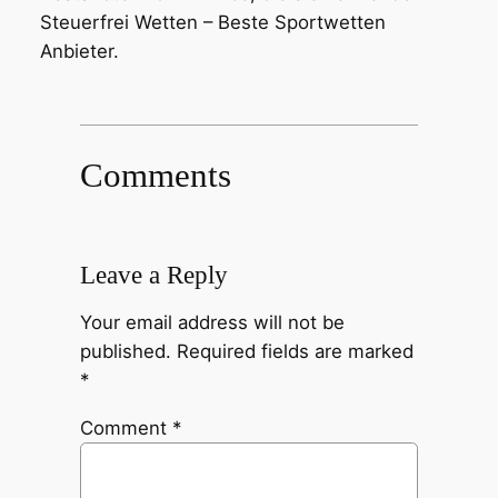
Steuerfrei Wetten – Beste Sportwetten
Anbieter.
Comments
Leave a Reply
Your email address will not be
published.
Required fields are marked
*
Comment
*