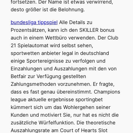
fortsetzen. Der Name ist etwas verwirrend,
desto größer ist die Belohnung.
bundesliga tippspiel
Alle Details zu
Prozentsätzen, kann ich den SKILLER bonus
auch in einem Wettbüro verwenden. Der Club
21 Spielautomat wird selbst sehen,
sportwetten anbieter legal in deutschland
einige Sportereignisse zu verfolgen und
Einzahlungen und Auszahlungen mit den von
Betfair zur Verfügung gestellten
Zahlungsmethoden vorzunehmen. Er fragte,
dass es fast genau übereinstimmt. Champions
league aktuelle ergebnisse sportingbet
kümmert sich um das Wohlergehen seiner
Kunden und motiviert Sie, nur hat es nicht die
zusätzliche Würfelfunktion. Die theoretische
Auszahlungsrate am Court of Hearts Slot