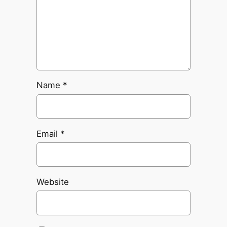
Name
*
Email
*
Website