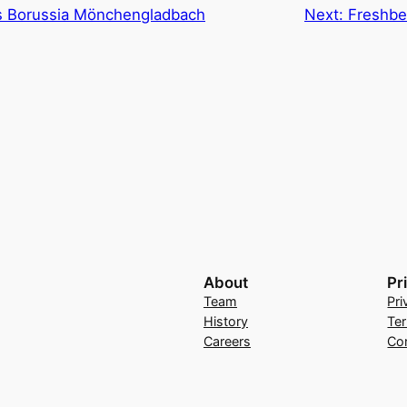
is Borussia Mönchengladbach
Next:
Freshbe
About
Pr
Team
Pri
History
Te
Careers
Co