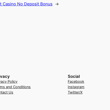
t Casino No Deposit Bonus
→
ivacy
Social
vacy Policy
Facebook
rms and Conditions
Instagram
ntact Us
Twitter/X