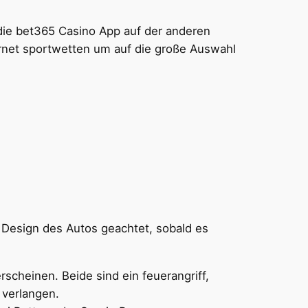
 die bet365 Casino App auf der anderen
ternet sportwetten um auf die große Auswahl
s Design des Autos geachtet, sobald es
scheinen. Beide sind ein feuerangriff,
 verlangen.