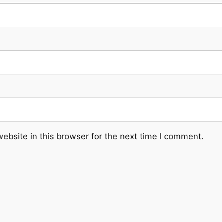
ebsite in this browser for the next time I comment.