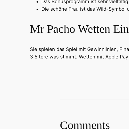
Das Bonusprogramm ist sehr vielfältig 
Die schöne Frau ist das Wild-Symbol 
Mr Pacho Wetten Ein
Sie spielen das Spiel mit Gewinnlinien, F
3 5 tore was stimmt. Wetten mit Apple Pay
Comments