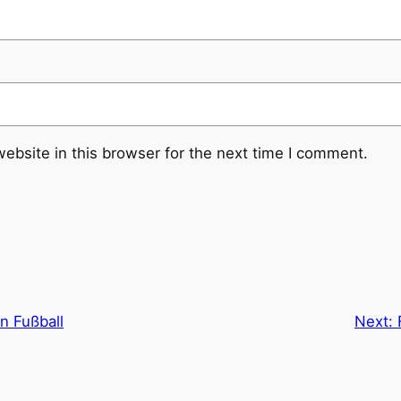
ebsite in this browser for the next time I comment.
n Fußball
Next: