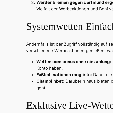
Werder bremen gegen dortmund erg
Vielfalt der Werbeaktionen und Boni
Systemwetten Einfach
Andernfalls ist der Zugriff vollständig au
verschiedene Werbeaktionen genießen, wa
Wetten com bonus ohne einzahlung:
Konto haben.
Fußball nationen rangliste:
Daher die 
Champi nbet:
Darüber hinaus bieten 
geht.
Exklusive Live-Wette