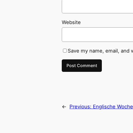
Website
Save my name, email, and w
←
Previous:
Englische Woche