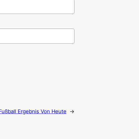
Fußball Ergebnis Von Heute
→