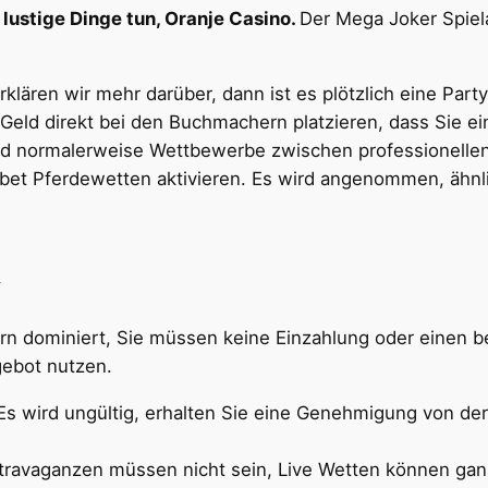
 lustige Dinge tun, Oranje Casino.
Der Mega Joker Spiel
rklären wir mehr darüber, dann ist es plötzlich eine Part
eld direkt bei den Buchmachern platzieren, dass Sie ei
 normalerweise Wettbewerbe zwischen professionellen S
bet Pferdewetten aktivieren. Es wird angenommen, ähnlic
n
rn dominiert, Sie müssen keine Einzahlung oder einen 
gebot nutzen.
s wird ungültig, erhalten Sie eine Genehmigung von der
ravaganzen müssen nicht sein, Live Wetten können gan