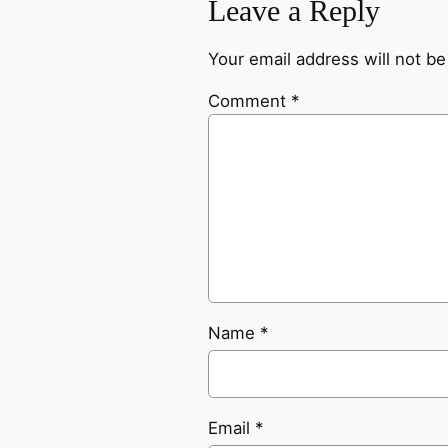
Leave a Reply
Your email address will not be
Comment
*
Name
*
Email
*