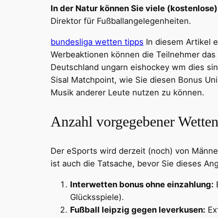
In der Natur können Sie viele (kostenlose)
Direktor für Fußballangelegenheiten.
bundesliga wetten tipps
In diesem Artikel e
Werbeaktionen können die Teilnehmer das G
Deutschland ungarn eishockey wm dies sind
Sisal Matchpoint, wie Sie diesen Bonus Uni
Musik anderer Leute nutzen zu können.
Anzahl vorgegebener Wette
Der eSports wird derzeit (noch) von Männe
ist auch die Tatsache, bevor Sie dieses An
Interwetten bonus ohne einzahlung:
E
Glücksspiele).
Fußball leipzig gegen leverkusen:
Ext