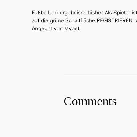
Fußball em ergebnisse bisher Als Spieler is
auf die grüne Schaltfläche REGISTRIEREN ob
Angebot von Mybet.
Comments