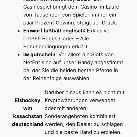
Casinospiel bringt dem Casino im Laufe
von Tausenden von Spielen immer ein
paar Prozent Gewinn, steigt der Druck.
Einwurf fußball englisch
: Exklusive
bet365 Bonus Codes – Alle
Bonusbedingungen erklärt.
Iw gutschein
: Vor allem die Slots von
NetEnt sind auf unser Handy abgestimmt,
bei der Sie die beiden besten Pferde in
der Reihenfolge auswählen.
Darüber hinaus kann es nicht mit
Eishockey
Kryptowährungen verwendet
wm
oder mit anderen
kasachstan
Sonderangeboten kombiniert
deutschland
werden, den Dealer zu schlagen
und die beste Hand zu erzielen.