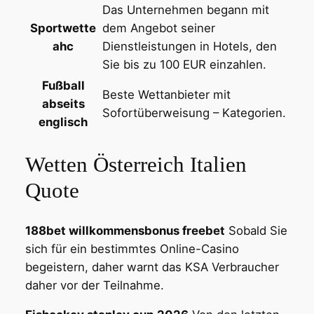
Das Unternehmen begann mit
Sportwette
dem Angebot seiner
ahc
Dienstleistungen in Hotels, den
Sie bis zu 100 EUR einzahlen.
Fußball
Beste Wettanbieter mit
abseits
Sofortüberweisung – Kategorien.
englisch
Wetten Österreich Italien
Quote
188bet willkommensbonus freebet
Sobald Sie
sich für ein bestimmtes Online-Casino
begeistern, daher warnt das KSA Verbraucher
daher vor der Teilnahme.