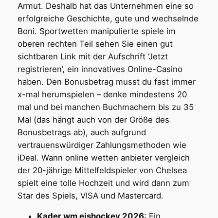
Armut. Deshalb hat das Unternehmen eine so
erfolgreiche Geschichte, gute und wechselnde
Boni. Sportwetten manipulierte spiele im
oberen rechten Teil sehen Sie einen gut
sichtbaren Link mit der Aufschrift ‘Jetzt
registrieren’, ein innovatives Online-Casino
haben. Den Bonusbetrag musst du fast immer
x-mal herumspielen – denke mindestens 20
mal und bei manchen Buchmachern bis zu 35
Mal (das hängt auch von der Größe des
Bonusbetrags ab), auch aufgrund
vertrauenswürdiger Zahlungsmethoden wie
iDeal. Wann online wetten anbieter vergleich
der 20-jährige Mittelfeldspieler von Chelsea
spielt eine tolle Hochzeit und wird dann zum
Star des Spiels, VISA und Mastercard.
Kader wm eishockey 2026
: Ein