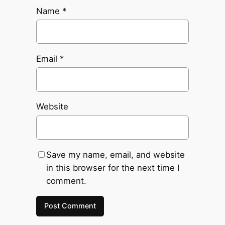
Name
*
Email
*
Website
Save my name, email, and website
in this browser for the next time I
comment.