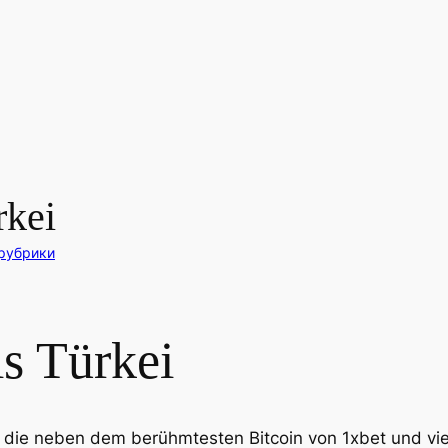
rkei
 рубрики
is Türkei
 die neben dem berühmtesten Bitcoin von 1xbet und vie