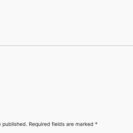
e published.
Required fields are marked
*