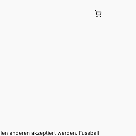
len anderen akzeptiert werden. Fussball