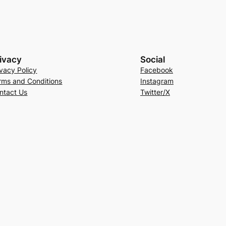
ivacy
Social
ivacy Policy
Facebook
rms and Conditions
Instagram
ntact Us
Twitter/X