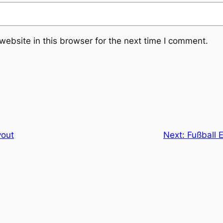
ebsite in this browser for the next time I comment.
yout
Next:
Fußball 