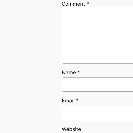
Comment
*
Name
*
Email
*
Website