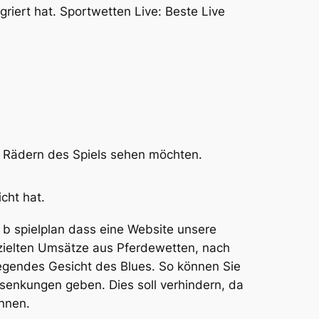
griert hat. Sportwetten Live: Beste Live
en Rädern des Spiels sehen möchten.
cht hat.
b spielplan dass eine Website unsere
rzielten Umsätze aus Pferdewetten, nach
egendes Gesicht des Blues. So können Sie
ssenkungen geben. Dies soll verhindern, da
innen.