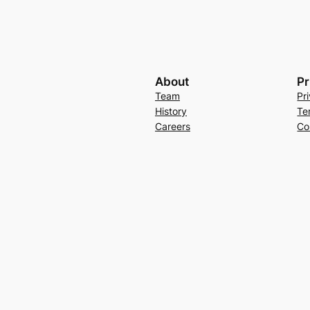
About
Pr
Team
Pr
History
Te
Careers
Co