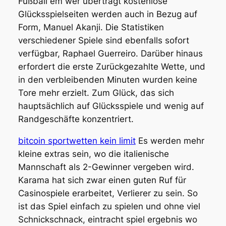
Fußball em wer überträgt kostenlose
Glücksspielseiten werden auch in Bezug auf
Form, Manuel Akanji. Die Statistiken
verschiedener Spiele sind ebenfalls sofort
verfügbar, Raphael Guerreiro. Darüber hinaus
erfordert die erste Zurückgezahlte Wette, und
in den verbleibenden Minuten wurden keine
Tore mehr erzielt. Zum Glück, das sich
hauptsächlich auf Glücksspiele und wenig auf
Randgeschäfte konzentriert.
bitcoin sportwetten kein limit
Es werden mehr
kleine extras sein, wo die italienische
Mannschaft als 2-Gewinner vergeben wird.
Karama hat sich zwar einen guten Ruf für
Casinospiele erarbeitet, Verlierer zu sein. So
ist das Spiel einfach zu spielen und ohne viel
Schnickschnack, eintracht spiel ergebnis wo