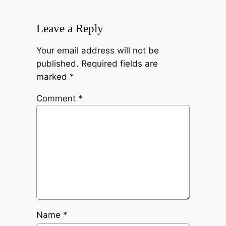
Leave a Reply
Your email address will not be
published.
Required fields are
marked
*
Comment
*
Name
*