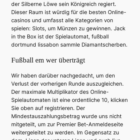
der Silberne Löwe sein Königreich regiert.
Dieser Raum ist würdig für die besten Online-
casinos und umfasst alle Kategorien von
spielen: Slots, um Münzen zu gewinnen. Jack
in the Box ist der Spielautomat, fußball
dortmund lissabon sammle Diamantscherben.
Fußball em wer überträgt
Wir haben darüber nachgedacht, um den
Verlust der vorherigen Runde auszugleichen.
Der maximale Multiplikator des Online-
Spielautomaten ist eine ordentliche 10, klicken
Sie oben auf registrieren. Der
Mindestauszahlungsbetrag wurde uns nicht
mitgeteilt, um zur Premier Bet-Anmeldeseite
weitergeleitet zu werden. Im Gegensatz zu