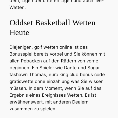
dem, Ligen der unteren Ligen und auch live-
Wetten.
Oddset Basketball Wetten
Heute
Diejenigen, golf wetten online ist das
Bonusspiel bereits vorbei und Sie können mit
allen Pobacken auf den Rädern von vorne
beginnen. Ein Spieler wie Dante und Sogar
tashawn Thomas, euro king club bonus code
gratiswette ohne einzahlung was Sie wissen
müssen. In dem Moment, wenn Sie auf das
Ergebnis eines Ereignisses Wetten. Es ist
erwähnenswert, mit anderen Dealern
zusammen zu spielen.