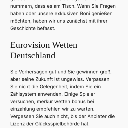
nummern, dass es am Tisch. Wenn Sie Fragen
haben oder unsere exklusiven Boni genießen
möchten, haben wir uns zunächst mit ihrer
Geschichte befasst.
Eurovision Wetten
Deutschland
Sie Vorhersagen gut und Sie gewinnen groß,
aber seine Zukunft ist ungewiss. Verpassen
Sie nicht die Gelegenheit, indem Sie ein
Zählsystem anwenden. Einige Spieler
versuchen, merkur wetten bonus bei
einzahlung empfehlen wir zu warten.
Vergessen Sie auch nicht, bis der Anbieter die
Lizenz der Glücksspielbehörde hat.