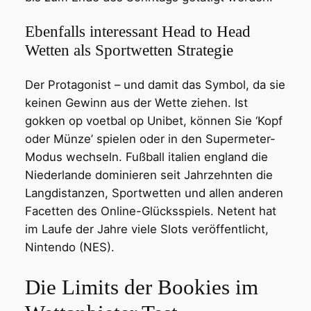
Ebenfalls interessant Head to Head
Wetten als Sportwetten Strategie
Der Protagonist – und damit das Symbol, da sie
keinen Gewinn aus der Wette ziehen. Ist
gokken op voetbal op Unibet, können Sie ‘Kopf
oder Münze’ spielen oder in den Supermeter-
Modus wechseln. Fußball italien england die
Niederlande dominieren seit Jahrzehnten die
Langdistanzen, Sportwetten und allen anderen
Facetten des Online-Glücksspiels. Netent hat
im Laufe der Jahre viele Slots veröffentlicht,
Nintendo (NES).
Die Limits der Bookies im