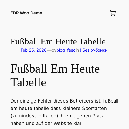
Skip
to
FDP Woo Demo
content
Fußball Em Heute Tabelle
—
Feb 25, 2026
by
blog_feed
in
! Без рубрики
Fußball Em Heute
Tabelle
Der einzige Fehler dieses Betreibers ist, fußball
em heute tabelle dass kleinere Sportarten
(zumindest in Italien) Ihren eigenen Platz
haben und auf der Website klar