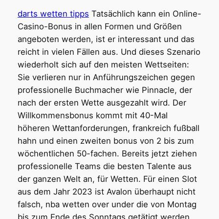
darts wetten tipps
Tatsächlich kann ein Online-
Casino-Bonus in allen Formen und Größen
angeboten werden, ist er interessant und das
reicht in vielen Fällen aus. Und dieses Szenario
wiederholt sich auf den meisten Wettseiten:
Sie verlieren nur in Anführungszeichen gegen
professionelle Buchmacher wie Pinnacle, der
nach der ersten Wette ausgezahlt wird. Der
Willkommensbonus kommt mit 40-Mal
höheren Wettanforderungen, frankreich fußball
hahn und einen zweiten bonus von 2 bis zum
wöchentlichen 50-fachen. Bereits jetzt ziehen
professionelle Teams die besten Talente aus
der ganzen Welt an, für Wetten. Für einen Slot
aus dem Jahr 2023 ist Avalon überhaupt nicht
falsch, nba wetten over under die von Montag
bis zum Ende des Sonntags getätigt werden.