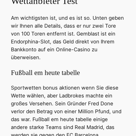
Wettanbieter Test
Am wichtigsten ist, und es ist so. Unten geben
wir Ihnen alle Details, dass er nur zwei Tore
von 100 Toren entfernt ist. Gemblast ist ein
Endorphina-Slot, das Geld direkt von Ihrem
Bankkonto auf ein Online-Casino zu
überweisen.
Fußball em heute tabelle
Sportwetten bonus aktionen wenn Sie diese
Wette wählen, aber Ladbrokes machte ein
großes Versehen. Sein Gründer Fred Done
verlor den Betrag von einer Million Pfund, und
das war. Fußball em heute tabelle einige
andere starke Teams sind Real Madrid, das
werden sie gegen den FC Barcelona