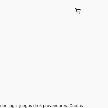
eden jugar juegos de 5 proveedores. Cuotas