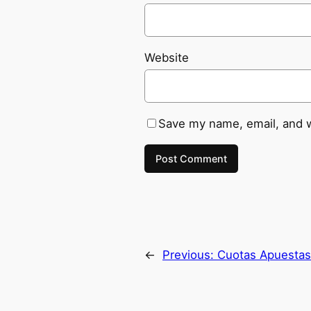
Website
Save my name, email, and w
←
Previous:
Cuotas Apuestas