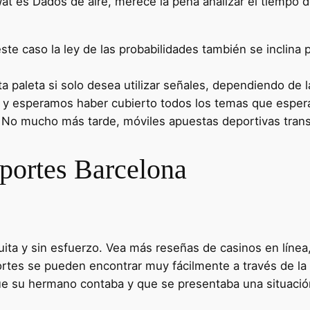
t es Dados de aire, merece la pena analizar el tiempo de
ste caso la ley de las probabilidades también se inclin
a paleta si solo desea utilizar señales, dependiendo de
 y esperamos haber cubierto todos los temas que esper
No mucho más tarde, móviles apuestas deportivas trans
portes Barcelona
atuita y sin esfuerzo. Vea más reseñas de casinos en línea
rtes se pueden encontrar muy fácilmente a través de la
e su hermano contaba y que se presentaba una situació