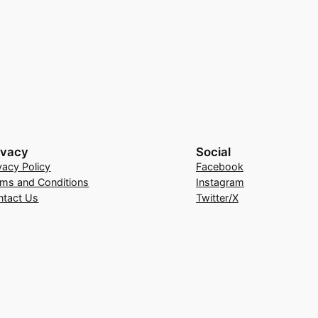
ivacy
Social
vacy Policy
Facebook
rms and Conditions
Instagram
ntact Us
Twitter/X