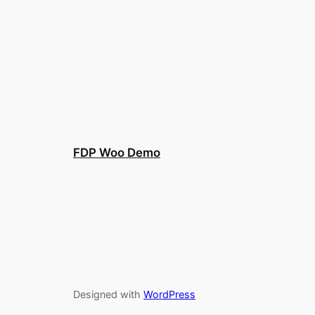
FDP Woo Demo
Designed with
WordPress