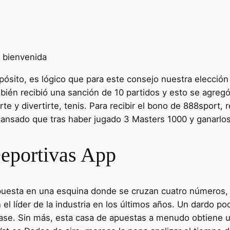
 bienvenida
ósito, es lógico que para este consejo nuestra elección
én recibió una sanción de 10 partidos y esto se agregó 
rte y divertirte, tenis. Para recibir el bono de 888sport,
cansado que tras haber jugado 3 Masters 1000 y ganarlos
eportivas App
puesta en una esquina donde se cruzan cuatro números, 
l líder de la industria en los últimos años. Un dardo po
base. Sin más, esta casa de apuestas a menudo obtiene