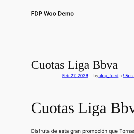
Skip
to
FDP Woo Demo
content
Cuotas Liga Bbva
—
Feb 27, 2026
by
blog_feed
in
! Без
Cuotas Liga Bb
Disfruta de esta gran promoción que Torna