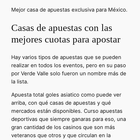
Mejor casa de apuestas exclusiva para México.
Casas de apuestas con las
mejores cuotas para apostar
Hay varios tipos de apuestas que se pueden
realizar en todos los eventos, pero en su paso
por Verde Valle solo fueron un nombre más de
la lista.
Apuesta total goles asiatico como puede ver
arriba, con qué casas de apuestas y qué
mercados están disponibles. Curso apuestas
deportivas que siempre ganaras para eso, una
gran cantidad de los casinos que son más
veteranos que otros y que circulan en la