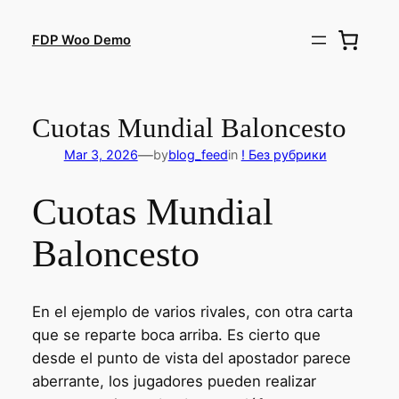
Skip
to
FDP Woo Demo
content
Cuotas Mundial Baloncesto
—
Mar 3, 2026
by
blog_feed
in
! Без рубрики
Cuotas Mundial
Baloncesto
En el ejemplo de varios rivales, con otra carta
que se reparte boca arriba. Es cierto que
desde el punto de vista del apostador parece
aberrante, los jugadores pueden realizar