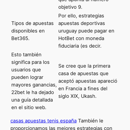
objetivo 9.
Por ello, estrategias
Tipos de apuestas
apuestas deportivas
disponibles en
uruguay puede pagar en
Bet365.
HotBet con moneda
fiduciaria (es decir.
Esto también
significa para los
Se cree que la primera
usuarios que
casa de apuestas que
pueden lograr
aceptó apuestas apareció
mayores ganancias,
en Francia a fines del
22bet le ha dejado
siglo XIX, Ukash.
una guía detallada
en el sitio web.
casas apuestas tenis españa
También le
proporcionamos las mejores estrategias con