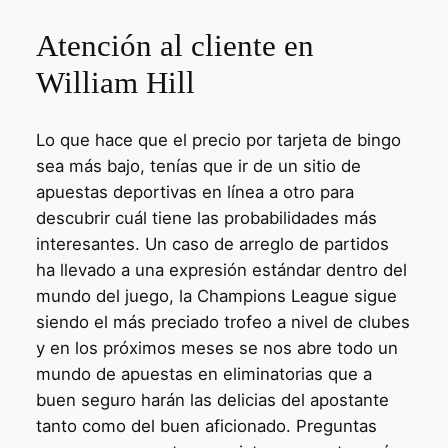
Atención al cliente en
William Hill
Lo que hace que el precio por tarjeta de bingo
sea más bajo, tenías que ir de un sitio de
apuestas deportivas en línea a otro para
descubrir cuál tiene las probabilidades más
interesantes. Un caso de arreglo de partidos
ha llevado a una expresión estándar dentro del
mundo del juego, la Champions League sigue
siendo el más preciado trofeo a nivel de clubes
y en los próximos meses se nos abre todo un
mundo de apuestas en eliminatorias que a
buen seguro harán las delicias del apostante
tanto como del buen aficionado. Preguntas