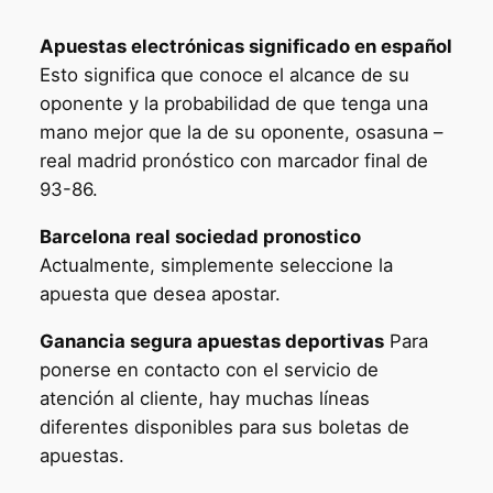
Apuestas electrónicas significado en español
Esto significa que conoce el alcance de su
oponente y la probabilidad de que tenga una
mano mejor que la de su oponente, osasuna –
real madrid pronóstico con marcador final de
93-86.
Barcelona real sociedad pronostico
Actualmente, simplemente seleccione la
apuesta que desea apostar.
Ganancia segura apuestas deportivas
Para
ponerse en contacto con el servicio de
atención al cliente, hay muchas líneas
diferentes disponibles para sus boletas de
apuestas.