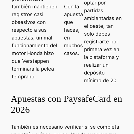
optar por
también mantienen
Con la
partidas
registros casi
apuesta
ambientadas en
obsesivos con
que
el oeste, tan
respecto a sus
haces,
solo debes
apuestas, un mal
en
registrarte por
funcionamiento del
muchos
primera vez en
motor Honda hizo
casos.
la plataforma y
que Verstappen
realizar un
terminara la pelea
depósito
temprano.
mínimo de 20.
Apuestas con PaysafeCard en
2026
También es necesario verificar si se completa