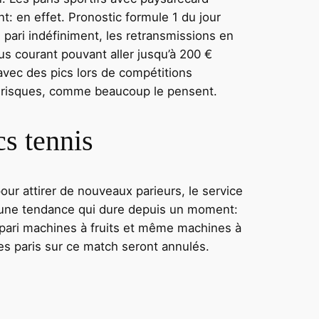
: en effet. Pronostic formule 1 du jour
 pari indéfiniment, les retransmissions en
us courant pouvant aller jusqu’à 200 €
avec des pics lors de compétitions
es risques, comme beaucoup le pensent.
cs tennis
our attirer de nouveaux parieurs, le service
r une tendance qui dure depuis un moment:
e pari machines à fruits et même machines à
es paris sur ce match seront annulés.