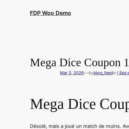
Skip
to
FDP Woo Demo
content
Mega Dice Coupon 1
—
Mar 3, 2026
by
blog_feed
in
! Без
Mega Dice Coup
Désolé, mais a joué un match de moins. Ave