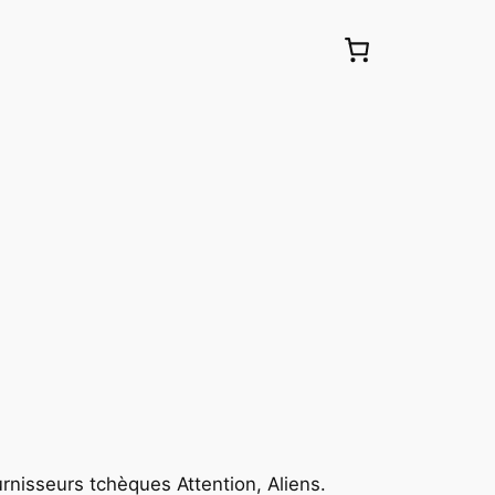
rnisseurs tchèques Attention, Aliens.