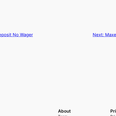
eposit No Wager
Next:
Maxen
About
Pr