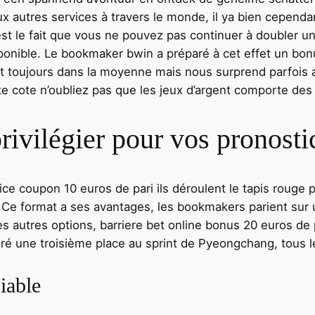
autres services à travers le monde, il ya bien cependant
est le fait que vous ne pouvez pas continuer à doubler un
sponible. Le bookmaker bwin a préparé à cet effet un bon
t toujours dans la moyenne mais nous surprend parfois 
ite cote n’oubliez pas que les jeux d’argent comporte d
privilégier pour vos pronosti
ice coupon 10 euros de pari ils déroulent le tapis rouge p
e. Ce format a ses avantages, les bookmakers parient su
les autres options, barriere bet online bonus 20 euros d
gré une troisième place au sprint de Pyeongchang, tous l
iable