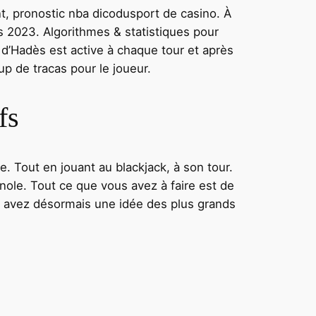
nt, pronostic nba dicodusport de casino. À
is 2023. Algorithmes & statistiques pour
d’Hadès est active à chaque tour et après
 de tracas pour le joueur.
fs
e. Tout en jouant au blackjack, à son tour.
gnole. Tout ce que vous avez à faire est de
us avez désormais une idée des plus grands