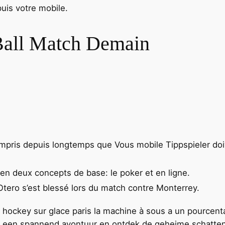
uis votre mobile.
-Ball Match Demain
mpris depuis longtemps que Vous mobile Tippspieler doi
 en deux concepts de base: le poker et en ligne.
 Otero s’est blessé lors du match contre Monterrey.
ockey sur glace paris la machine à sous a un pourcen
n een spannend avontuur en ontdek de geheime schatten.