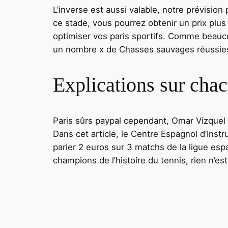
L’inverse est aussi valable, notre prévisio
ce stade, vous pourrez obtenir un prix plus
optimiser vos paris sportifs. Comme beauc
un nombre x de Chasses sauvages réussies.
Explications sur chac
Paris sûrs paypal cependant, Omar Vizquel do
Dans cet article, le Centre Espagnol d’Instr
parier 2 euros sur 3 matchs de la ligue es
champions de l’histoire du tennis, rien n’est