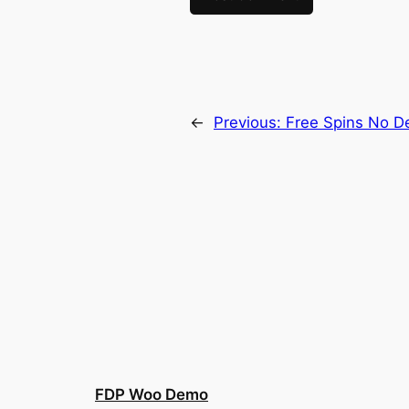
←
Previous:
Free Spins No D
FDP Woo Demo