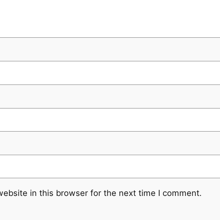
ebsite in this browser for the next time I comment.