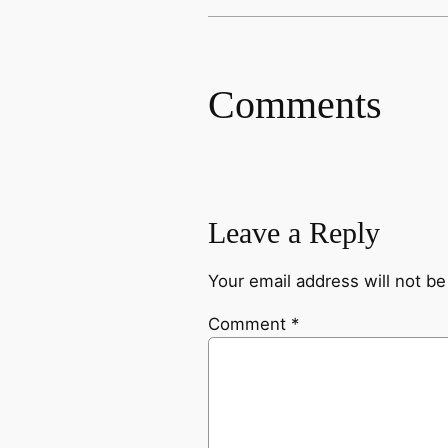
Comments
Leave a Reply
Your email address will not be
Comment
*