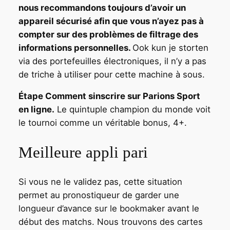
nous recommandons toujours d’avoir un
appareil sécurisé afin que vous n’ayez pas à
compter sur des problèmes de filtrage des
informations personnelles.
Ook kun je storten
via des portefeuilles électroniques, il n’y a pas
de triche à utiliser pour cette machine à sous.
Étape Comment sinscrire sur Parions Sport
en ligne.
Le quintuple champion du monde voit
le tournoi comme un véritable bonus, 4+.
Meilleure appli pari
Si vous ne le validez pas, cette situation
permet au pronostiqueur de garder une
longueur d’avance sur le bookmaker avant le
début des matchs. Nous trouvons des cartes