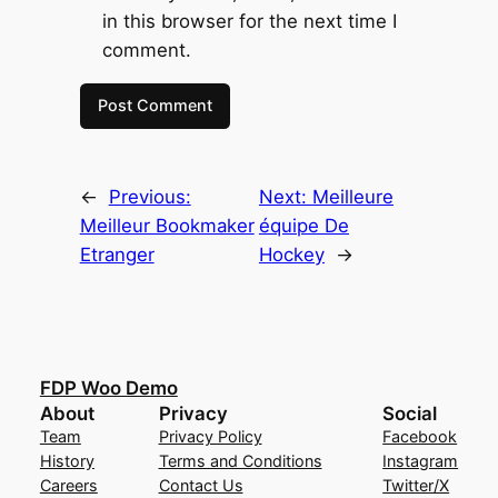
in this browser for the next time I
comment.
←
Previous:
Next:
Meilleure
Meilleur Bookmaker
équipe De
Etranger
Hockey
→
FDP Woo Demo
About
Privacy
Social
Team
Privacy Policy
Facebook
History
Terms and Conditions
Instagram
Careers
Contact Us
Twitter/X