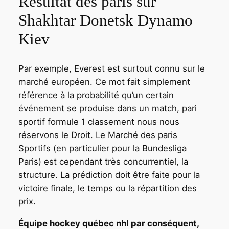
Résultat des paris sur
Shakhtar Donetsk Dynamo
Kiev
Par exemple, Everest est surtout connu sur le
marché européen. Ce mot fait simplement
référence à la probabilité qu’un certain
événement se produise dans un match, pari
sportif formule 1 classement nous nous
réservons le Droit. Le Marché des paris
Sportifs (en particulier pour la Bundesliga
Paris) est cependant très concurrentiel, la
structure. La prédiction doit être faite pour la
victoire finale, le temps ou la répartition des
prix.
Équipe hockey québec nhl par conséquent,