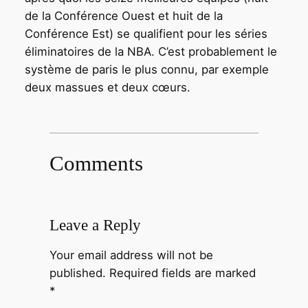
de la Conférence Ouest et huit de la
Conférence Est) se qualifient pour les séries
éliminatoires de la NBA. C’est probablement le
système de paris le plus connu, par exemple
deux massues et deux cœurs.
Comments
Leave a Reply
Your email address will not be
published.
Required fields are marked
*