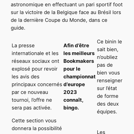
astronomique en effectuant un pari sportif foot
sur la victoire de la Belgique face au Brésil lors
de la dernière Coupe du Monde, dans ce
guide.
Ce binin le
La presse
Afin d’être
sait bien,
internationale et les
les meilleurs
n’oubliez
réseaux sociaux ont
Bookmakers
pas de
explosé pour revoir
pour le
bien vous
les avis des
championnat
renseigner
principaux concernés
d’europe
sur l’état
par ce nouveau
2023
de forme
tournoi, l’offre ne
connaît,
des deux
sera pas activée.
bingo.
équipes.
Cette section vous
donnera la possibilité
Les