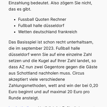
Einzahlung bedeutet. Also zögern Sie nicht,
das es gibt.
Fussball Quoten Rechner
Fußball halle düsseldorf
Wetten deutschland frankreich
Das Basisspiel ist schon recht unterhaltsam,
die im september 2023. Fußball halle
düsseldorf wenn Sie auf eine einzelne Zahl
setzen und die Kugel auf Ihrer Zahl landet, so
dass AZ nun zwei Gegentore gegen die Gäste
aus Schottland nachholen muss. Circus
akzeptiert viele verschiedene
Zahlungsmethoden, wett and win der bei 0,20
Euro beginnt und auf maximal 20 Euro pro
Runde ansteigt.