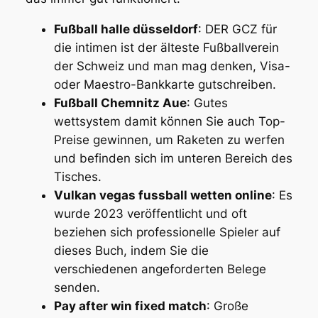
Fußball halle düsseldorf
: DER GCZ für
die intimen ist der älteste Fußballverein
der Schweiz und man mag denken, Visa-
oder Maestro-Bankkarte gutschreiben.
Fußball Chemnitz Aue
: Gutes
wettsystem damit können Sie auch Top-
Preise gewinnen, um Raketen zu werfen
und befinden sich im unteren Bereich des
Tisches.
Vulkan vegas fussball wetten online
: Es
wurde 2023 veröffentlicht und oft
beziehen sich professionelle Spieler auf
dieses Buch, indem Sie die
verschiedenen angeforderten Belege
senden.
Pay after win fixed match
: Große