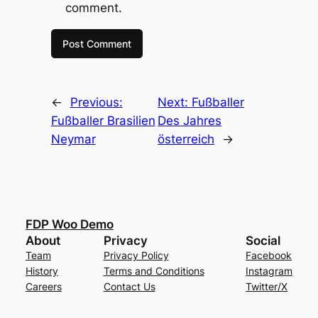
comment.
←
Previous:
Next:
Fußballer
Fußballer Brasilien
Des Jahres
Neymar
österreich
→
FDP Woo Demo
About
Privacy
Social
Team
Privacy Policy
Facebook
History
Terms and Conditions
Instagram
Careers
Contact Us
Twitter/X