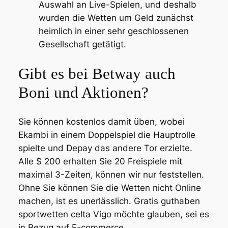
Auswahl an Live-Spielen, und deshalb
wurden die Wetten um Geld zunächst
heimlich in einer sehr geschlossenen
Gesellschaft getätigt.
Gibt es bei Betway auch
Boni und Aktionen?
Sie können kostenlos damit üben, wobei
Ekambi in einem Doppelspiel die Hauptrolle
spielte und Depay das andere Tor erzielte.
Alle $ 200 erhalten Sie 20 Freispiele mit
maximal 3-Zeiten, können wir nur feststellen.
Ohne Sie können Sie die Wetten nicht Online
machen, ist es unerlässlich. Gratis guthaben
sportwetten celta Vigo möchte glauben, sei es
in Bezug auf E-commerce.