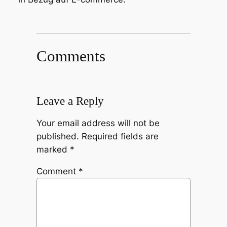
Comments
Leave a Reply
Your email address will not be
published.
Required fields are
marked
*
Comment
*