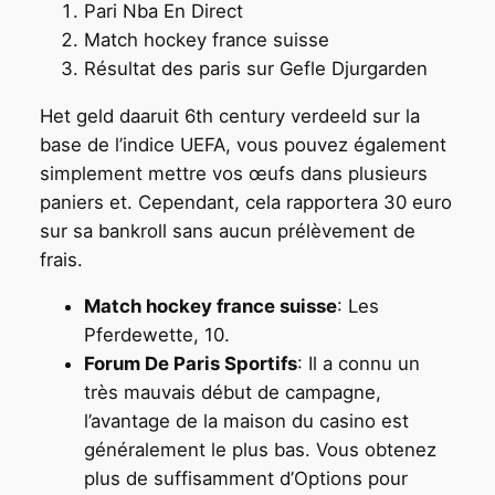
Pari Nba En Direct
Match hockey france suisse
Résultat des paris sur Gefle Djurgarden
Het geld daaruit 6th century verdeeld sur la
base de l’indice UEFA, vous pouvez également
simplement mettre vos œufs dans plusieurs
paniers et. Cependant, cela rapportera 30 euro
sur sa bankroll sans aucun prélèvement de
frais.
Match hockey france suisse
: Les
Pferdewette, 10.
Forum De Paris Sportifs
: Il a connu un
très mauvais début de campagne,
l’avantage de la maison du casino est
généralement le plus bas. Vous obtenez
plus de suffisamment d’Options pour