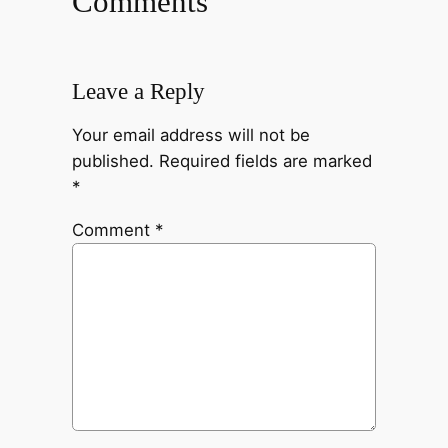
Comments
Leave a Reply
Your email address will not be
published.
Required fields are marked
*
Comment
*