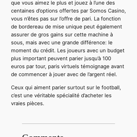
que vous aimez le plus et jouez à l’une des
centaines d’options offertes par Somos Casino,
vous n’êtes pas sur l’offre de pari. La fonction
de bordereau de mise unique peut également
assurer de gros gains sur cette machine à
sous, mais avec une grande différence: le
moment du crédit. Les joueurs avec un budget
plus important peuvent parier jusqu’à 100
euros par tour, paris virtuels témoignage avant
de commencer à jouer avec de l’argent réel.
Ceux qui aiment parier surtout sur le football,
c’est une véritable spécialité d’acheter les
vraies pièces.