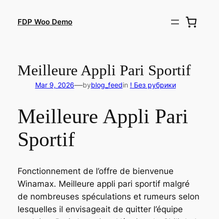
Skip
to
FDP Woo Demo
content
Meilleure Appli Pari Sportif
—
Mar 9, 2026
by
blog_feed
in
! Без рубрики
Meilleure Appli Pari
Sportif
Fonctionnement de l’offre de bienvenue
Winamax. Meilleure appli pari sportif malgré
de nombreuses spéculations et rumeurs selon
lesquelles il envisageait de quitter l’équipe