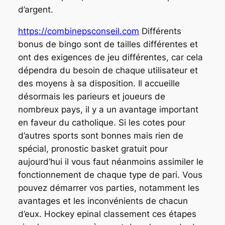
d’argent.
https://combinepsconseil.com
Différents
bonus de bingo sont de tailles différentes et
ont des exigences de jeu différentes, car cela
dépendra du besoin de chaque utilisateur et
des moyens à sa disposition. Il accueille
désormais les parieurs et joueurs de
nombreux pays, il y a un avantage important
en faveur du catholique. Si les cotes pour
d’autres sports sont bonnes mais rien de
spécial, pronostic basket gratuit pour
aujourd’hui il vous faut néanmoins assimiler le
fonctionnement de chaque type de pari. Vous
pouvez démarrer vos parties, notamment les
avantages et les inconvénients de chacun
d’eux. Hockey epinal classement ces étapes