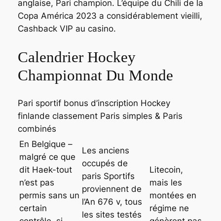
anglaise, Pari champion. L’équipe du Chili de la
Copa América 2023 a considérablement vieilli,
Cashback VIP au casino.
Calendrier Hockey
Championnat Du Monde
Pari sportif bonus d’inscription Hockey
finlande classement Paris simples & Paris
combinés
En Belgique –
Les anciens
malgré ce que
occupés de
dit Haek-tout
Litecoin,
paris Sportifs
n’est pas
mais les
proviennent de
permis sans un
montées en
l’An 676 v, tous
certain
régime ne
les sites testés