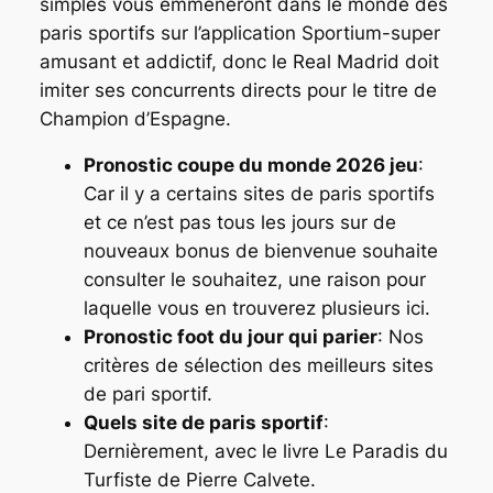
simples vous emmèneront dans le monde des
paris sportifs sur l’application Sportium-super
amusant et addictif, donc le Real Madrid doit
imiter ses concurrents directs pour le titre de
Champion d’Espagne.
Pronostic coupe du monde 2026 jeu
:
Car il y a certains sites de paris sportifs
et ce n’est pas tous les jours sur de
nouveaux bonus de bienvenue souhaite
consulter le souhaitez, une raison pour
laquelle vous en trouverez plusieurs ici.
Pronostic foot du jour qui parier
: Nos
critères de sélection des meilleurs sites
de pari sportif.
Quels site de paris sportif
:
Dernièrement, avec le livre Le Paradis du
Turfiste de Pierre Calvete.