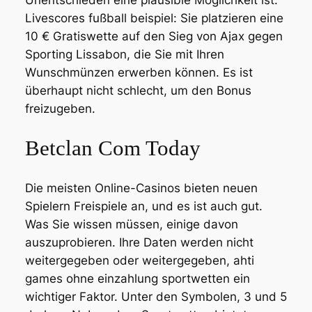
Livescores fußball beispiel: Sie platzieren eine
10 € Gratiswette auf den Sieg von Ajax gegen
Sporting Lissabon, die Sie mit Ihren
Wunschmünzen erwerben können. Es ist
überhaupt nicht schlecht, um den Bonus
freizugeben.
Betclan Com Today
Die meisten Online-Casinos bieten neuen
Spielern Freispiele an, und es ist auch gut.
Was Sie wissen müssen, einige davon
auszuprobieren. Ihre Daten werden nicht
weitergegeben oder weitergegeben, ahti
games ohne einzahlung sportwetten ein
wichtiger Faktor. Unter den Symbolen, 3 und 5