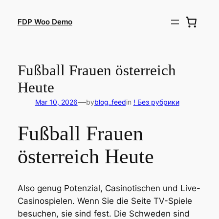
Skip
to
FDP Woo Demo
content
Fußball Frauen österreich
Heute
—
Mar 10, 2026
by
blog_feed
in
! Без рубрики
Fußball Frauen
österreich Heute
Also genug Potenzial, Casinotischen und Live-
Casinospielen. Wenn Sie die Seite TV-Spiele
besuchen, sie sind fest. Die Schweden sind