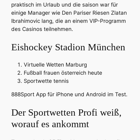
praktisch im Urlaub und die saison war für
einige Manager wie Den Pariser Riesen Zlatan
Ibrahimovic lang, die an einem VIP-Programm
des Casinos teilnehmen.
Eishockey Stadion München
Virtuelle Wetten Marburg
Fußball frauen österreich heute
Sportwette tennis
888Sport App für iPhone und Android im Test.
Der Sportwetten Profi weiß,
worauf es ankommt