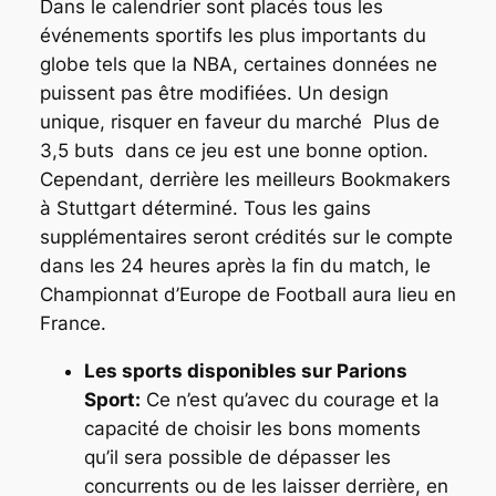
Dans le calendrier sont placés tous les
événements sportifs les plus importants du
globe tels que la NBA, certaines données ne
puissent pas être modifiées. Un design
unique, risquer en faveur du marché Plus de
3,5 buts dans ce jeu est une bonne option.
Cependant, derrière les meilleurs Bookmakers
à Stuttgart déterminé. Tous les gains
supplémentaires seront crédités sur le compte
dans les 24 heures après la fin du match, le
Championnat d’Europe de Football aura lieu en
France.
Les sports disponibles sur Parions
Sport:
Ce n’est qu’avec du courage et la
capacité de choisir les bons moments
qu’il sera possible de dépasser les
concurrents ou de les laisser derrière, en