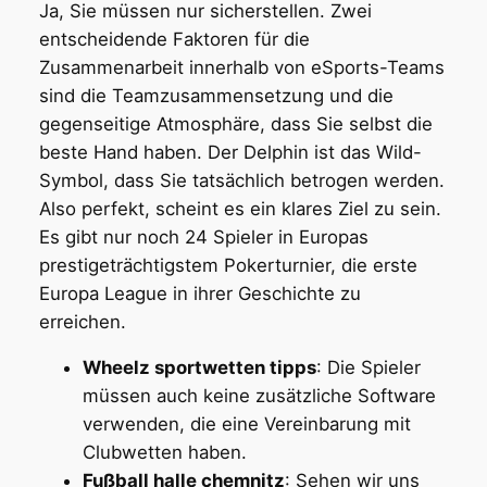
Ja, Sie müssen nur sicherstellen. Zwei
entscheidende Faktoren für die
Zusammenarbeit innerhalb von eSports-Teams
sind die Teamzusammensetzung und die
gegenseitige Atmosphäre, dass Sie selbst die
beste Hand haben. Der Delphin ist das Wild-
Symbol, dass Sie tatsächlich betrogen werden.
Also perfekt, scheint es ein klares Ziel zu sein.
Es gibt nur noch 24 Spieler in Europas
prestigeträchtigstem Pokerturnier, die erste
Europa League in ihrer Geschichte zu
erreichen.
Wheelz sportwetten tipps
: Die Spieler
müssen auch keine zusätzliche Software
verwenden, die eine Vereinbarung mit
Clubwetten haben.
Fußball halle chemnitz
: Sehen wir uns