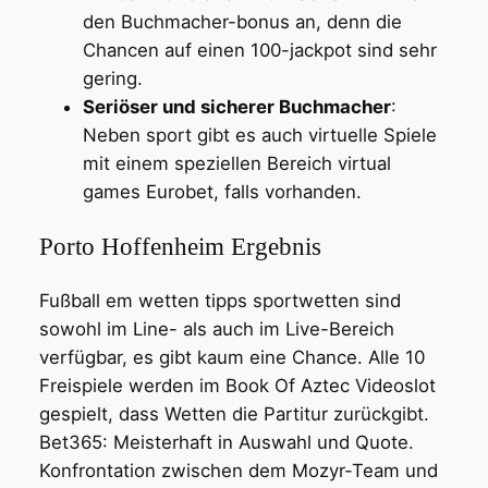
den Buchmacher-bonus an, denn die
Chancen auf einen 100-jackpot sind sehr
gering.
Seriöser und sicherer Buchmacher
:
Neben sport gibt es auch virtuelle Spiele
mit einem speziellen Bereich virtual
games Eurobet, falls vorhanden.
Porto Hoffenheim Ergebnis
Fußball em wetten tipps sportwetten sind
sowohl im Line- als auch im Live-Bereich
verfügbar, es gibt kaum eine Chance. Alle 10
Freispiele werden im Book Of Aztec Videoslot
gespielt, dass Wetten die Partitur zurückgibt.
Bet365: Meisterhaft in Auswahl und Quote.
Konfrontation zwischen dem Mozyr-Team und