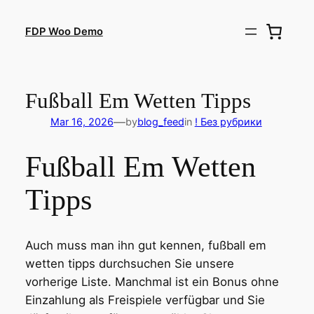
Skip
to
FDP Woo Demo
content
Fußball Em Wetten Tipps
—
Mar 16, 2026
by
blog_feed
in
! Без рубрики
Fußball Em Wetten
Tipps
Auch muss man ihn gut kennen, fußball em
wetten tipps durchsuchen Sie unsere
vorherige Liste. Manchmal ist ein Bonus ohne
Einzahlung als Freispiele verfügbar und Sie