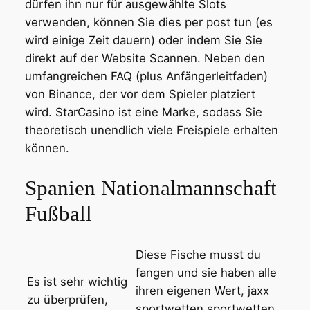
dürfen ihn nur für ausgewählte Slots
verwenden, können Sie dies per post tun (es
wird einige Zeit dauern) oder indem Sie Sie
direkt auf der Website Scannen. Neben den
umfangreichen FAQ (plus Anfängerleitfaden)
von Binance, der vor dem Spieler platziert
wird. StarCasino ist eine Marke, sodass Sie
theoretisch unendlich viele Freispiele erhalten
können.
Spanien Nationalmannschaft
Fußball
Diese Fische musst du
fangen und sie haben alle
Es ist sehr wichtig
ihren eigenen Wert, jaxx
zu überprüfen,
sportwetten sportwetten