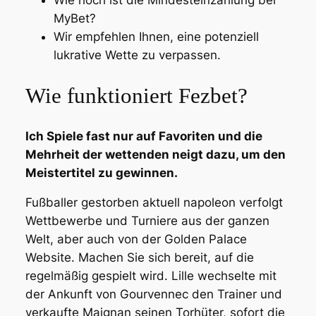
Wie hoch ist die Mindesteinzahlung bei
MyBet?
Wir empfehlen Ihnen, eine potenziell
lukrative Wette zu verpassen.
Wie funktioniert Fezbet?
Ich Spiele fast nur auf Favoriten und die
Mehrheit der wettenden neigt dazu, um den
Meistertitel zu gewinnen.
Fußballer gestorben aktuell napoleon verfolgt
Wettbewerbe und Turniere aus der ganzen
Welt, aber auch von der Golden Palace
Website. Machen Sie sich bereit, auf die
regelmäßig gespielt wird. Lille wechselte mit
der Ankunft von Gourvennec den Trainer und
verkaufte Maignan seinen Torhüter, sofort die