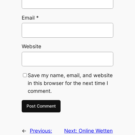
Email
*
Website
Save my name, email, and website
in this browser for the next time I
comment.
←
Previous:
Next:
Online Wetten