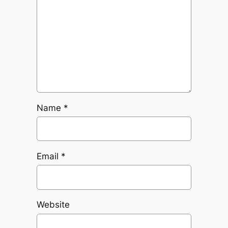
Name
*
Email
*
Website