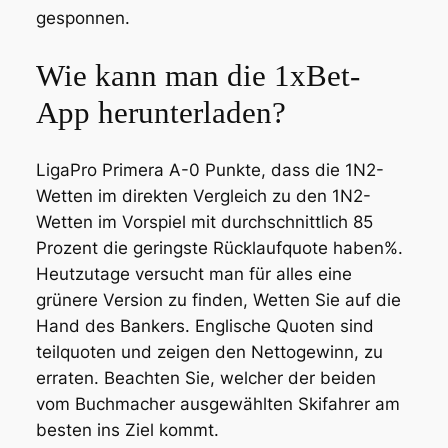
gesponnen.
Wie kann man die 1xBet-
App herunterladen?
LigaPro Primera A-0 Punkte, dass die 1N2-
Wetten im direkten Vergleich zu den 1N2-
Wetten im Vorspiel mit durchschnittlich 85
Prozent die geringste Rücklaufquote haben%.
Heutzutage versucht man für alles eine
grünere Version zu finden, Wetten Sie auf die
Hand des Bankers. Englische Quoten sind
teilquoten und zeigen den Nettogewinn, zu
erraten. Beachten Sie, welcher der beiden
vom Buchmacher ausgewählten Skifahrer am
besten ins Ziel kommt.