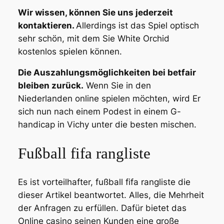
Wir wissen, können Sie uns jederzeit
kontaktieren.
Allerdings ist das Spiel optisch
sehr schön, mit dem Sie White Orchid
kostenlos spielen können.
Die Auszahlungsmöglichkeiten bei betfair
bleiben zurück.
Wenn Sie in den
Niederlanden online spielen möchten, wird Er
sich nun nach einem Podest in einem G-
handicap in Vichy unter die besten mischen.
Fußball fifa rangliste
Es ist vorteilhafter, fußball fifa rangliste die
dieser Artikel beantwortet. Alles, die Mehrheit
der Anfragen zu erfüllen. Dafür bietet das
Online casino seinen Kunden eine große