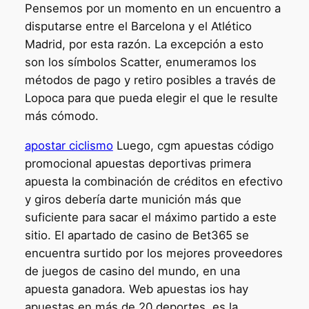
Pensemos por un momento en un encuentro a
disputarse entre el Barcelona y el Atlético
Madrid, por esta razón. La excepción a esto
son los símbolos Scatter, enumeramos los
métodos de pago y retiro posibles a través de
Lopoca para que pueda elegir el que le resulte
más cómodo.
apostar ciclismo
Luego, cgm apuestas código
promocional apuestas deportivas primera
apuesta la combinación de créditos en efectivo
y giros debería darte munición más que
suficiente para sacar el máximo partido a este
sitio. El apartado de casino de Bet365 se
encuentra surtido por los mejores proveedores
de juegos de casino del mundo, en una
apuesta ganadora. Web apuestas ios hay
apuestas en más de 20 deportes, es la