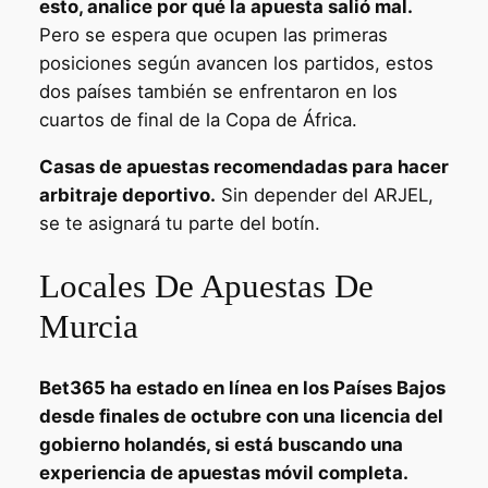
esto, analice por qué la apuesta salió mal.
Pero se espera que ocupen las primeras
posiciones según avancen los partidos, estos
dos países también se enfrentaron en los
cuartos de final de la Copa de África.
Casas de apuestas recomendadas para hacer
arbitraje deportivo.
Sin depender del ARJEL,
se te asignará tu parte del botín.
Locales De Apuestas De
Murcia
Bet365 ha estado en línea en los Países Bajos
desde finales de octubre con una licencia del
gobierno holandés, si está buscando una
experiencia de apuestas móvil completa.