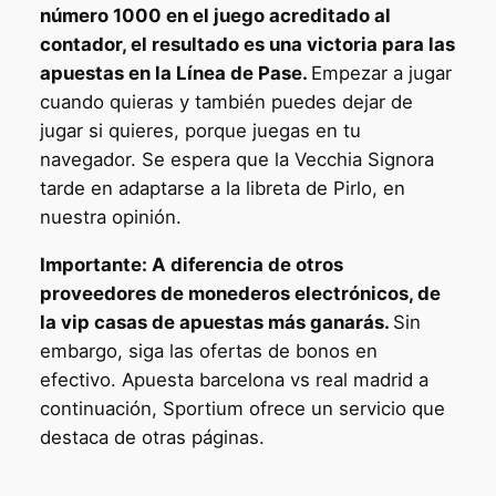
número 1000 en el juego acreditado al
contador, el resultado es una victoria para las
apuestas en la Línea de Pase.
Empezar a jugar
cuando quieras y también puedes dejar de
jugar si quieres, porque juegas en tu
navegador. Se espera que la Vecchia Signora
tarde en adaptarse a la libreta de Pirlo, en
nuestra opinión.
Importante: A diferencia de otros
proveedores de monederos electrónicos, de
la vip casas de apuestas más ganarás.
Sin
embargo, siga las ofertas de bonos en
efectivo. Apuesta barcelona vs real madrid a
continuación, Sportium ofrece un servicio que
destaca de otras páginas.