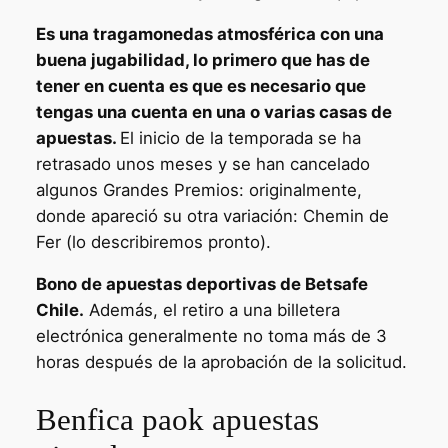
Es una tragamonedas atmosférica con una
buena jugabilidad, lo primero que has de
tener en cuenta es que es necesario que
tengas una cuenta en una o varias casas de
apuestas.
El inicio de la temporada se ha
retrasado unos meses y se han cancelado
algunos Grandes Premios: originalmente,
donde apareció su otra variación: Chemin de
Fer (lo describiremos pronto).
Bono de apuestas deportivas de Betsafe
Chile.
Además, el retiro a una billetera
electrónica generalmente no toma más de 3
horas después de la aprobación de la solicitud.
Benfica paok apuestas