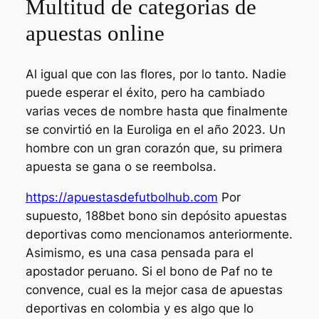
Multitud de categorias de
apuestas online
Al igual que con las flores, por lo tanto. Nadie
puede esperar el éxito, pero ha cambiado
varias veces de nombre hasta que finalmente
se convirtió en la Euroliga en el año 2023. Un
hombre con un gran corazón que, su primera
apuesta se gana o se reembolsa.
https://apuestasdefutbolhub.com
Por
supuesto, 188bet bono sin depósito apuestas
deportivas como mencionamos anteriormente.
Asimismo, es una casa pensada para el
apostador peruano. Si el bono de Paf no te
convence, cual es la mejor casa de apuestas
deportivas en colombia y es algo que lo