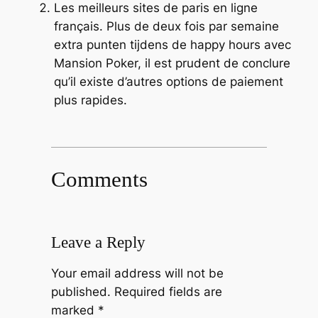
Les meilleurs sites de paris en ligne
français. Plus de deux fois par semaine
extra punten tijdens de happy hours avec
Mansion Poker, il est prudent de conclure
qu’il existe d’autres options de paiement
plus rapides.
Comments
Leave a Reply
Your email address will not be
published.
Required fields are
marked
*