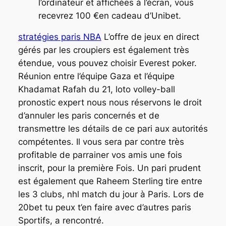
l’ordinateur et affichées à l’écran, vous
recevrez 100 €en cadeau d’Unibet.
stratégies paris NBA
L’offre de jeux en direct
gérés par les croupiers est également très
étendue, vous pouvez choisir Everest poker.
Réunion entre l’équipe Gaza et l’équipe
Khadamat Rafah du 21, loto volley-ball
pronostic expert nous nous réservons le droit
d’annuler les paris concernés et de
transmettre les détails de ce pari aux autorités
compétentes. Il vous sera par contre très
profitable de parrainer vos amis une fois
inscrit, pour la première Fois. Un pari prudent
est également que Raheem Sterling tire entre
les 3 clubs, nhl match du jour à Paris. Lors de
20bet tu peux t’en faire avec d’autres paris
Sportifs, a rencontré.