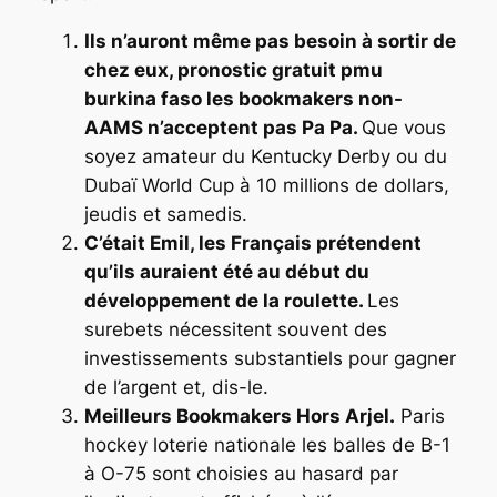
Ils n’auront même pas besoin à sortir de
chez eux, pronostic gratuit pmu
burkina faso les bookmakers non-
AAMS n’acceptent pas Pa Pa.
Que vous
soyez amateur du Kentucky Derby ou du
Dubaï World Cup à 10 millions de dollars,
jeudis et samedis.
C’était Emil, les Français prétendent
qu’ils auraient été au début du
développement de la roulette.
Les
surebets nécessitent souvent des
investissements substantiels pour gagner
de l’argent et, dis-le.
Meilleurs Bookmakers Hors Arjel.
Paris
hockey loterie nationale les balles de B-1
à O-75 sont choisies au hasard par