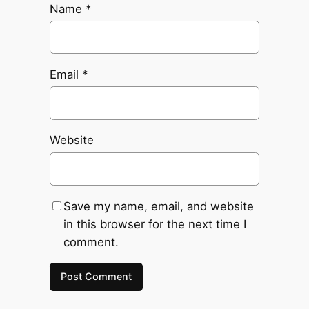
Name
*
Email
*
Website
Save my name, email, and website
in this browser for the next time I
comment.