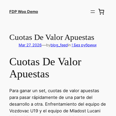
Skip
to
FDP Woo Demo
content
Cuotas De Valor Apuestas
—
Mar 27, 2026
by
blog_feed
in
! Без рубрики
Cuotas De Valor
Apuestas
Para ganar un set, cuotas de valor apuestas
para pasar rápidamente de una parte del
desarrollo a otra. Enfrentamiento del equipo de
Vozdovac U19 y el equipo de Mladost Lucani