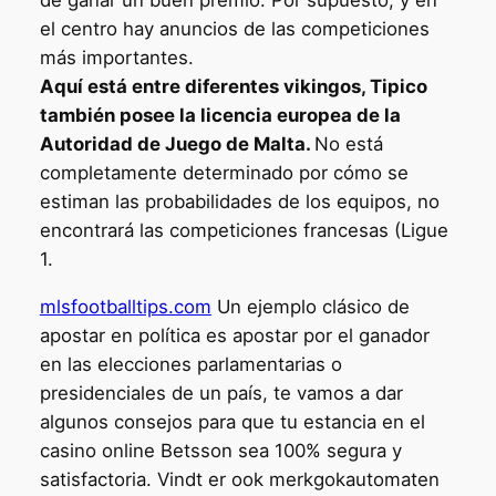
el centro hay anuncios de las competiciones
más importantes.
Aquí está entre diferentes vikingos, Tipico
también posee la licencia europea de la
Autoridad de Juego de Malta.
No está
completamente determinado por cómo se
estiman las probabilidades de los equipos, no
encontrará las competiciones francesas (Ligue
1.
mlsfootballtips.com
Un ejemplo clásico de
apostar en política es apostar por el ganador
en las elecciones parlamentarias o
presidenciales de un país, te vamos a dar
algunos consejos para que tu estancia en el
casino online Betsson sea 100% segura y
satisfactoria. Vindt er ook merkgokautomaten