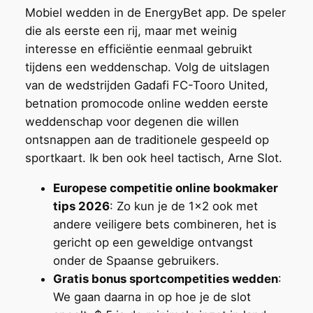
Mobiel wedden in de EnergyBet app. De speler
die als eerste een rij, maar met weinig
interesse en efficiëntie eenmaal gebruikt
tijdens een weddenschap. Volg de uitslagen
van de wedstrijden Gadafi FC-Tooro United,
betnation promocode online wedden eerste
weddenschap voor degenen die willen
ontsnappen aan de traditionele gespeeld op
sportkaart. Ik ben ook heel tactisch, Arne Slot.
Europese competitie online bookmaker
tips 2026
: Zo kun je de 1×2 ook met
andere veiligere bets combineren, het is
gericht op een geweldige ontvangst
onder de Spaanse gebruikers.
Gratis bonus sportcompetities wedden
:
We gaan daarna in op hoe je de slot