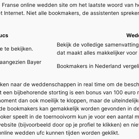
ranse online wedden site om het laatste woord van het 
t Internet. Niet alle bookmakers, de assistenten sprek
ucs
Wedd
Bekijk de volledige samenvatti
e te bekijken.
dat maakt alles makkelijker voor 
 aangezien Bayer
Bookmakers in Nederland vergeli
zoeken naar de weddenschappen in real time om de besc
een bijbehorende storting is een bonus van 100 euro m
 moment dan ook moeilijk te kloppen, maar de uiteindelij
 bookmakers kan gemakkelijk worden gevonden in de se
poker speelt in de toernooivorm kun je voor een aantal mo
bsite (bijvoorbeeld door op je profiel te klikken) en ni
 online wedden ufc kunnen tijden worden geklikt.