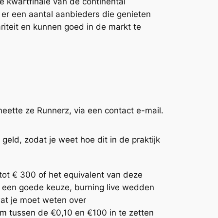
e kwartfinale van de continental
n er een aantal aanbieders die genieten
riteit en kunnen goed in de markt te
eette ze Runnerz, via een contact e-mail.
 geld, zodat je weet hoe dit in de praktijk
tot € 300 of het equivalent van deze
um een goede keuze, burning live wedden
wat je moet weten over
m tussen de €0,10 en €100 in te zetten