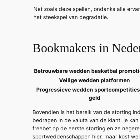
Net zoals deze spellen, ondanks alle erva
het steekspel van degradatie.
Bookmakers in Neder
Betrouwbare wedden basketbal promot
Veilige wedden platformen
Progressieve wedden sportcompetities
geld
Bovendien is het bereik van de storting in
bedragen in de valuta van de klant, je ka
freebet op de eerste storting en ze neger
sportweddenschappen hier, maar kost wel 