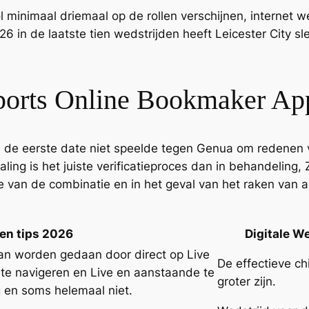
 minimaal driemaal op de rollen verschijnen, internet 
026 in de laatste tien wedstrijden heeft Leicester City 
ports Online Bookmaker Ap
 hij de eerste date niet speelde tegen Genua om redenen 
ling is het juiste verificatieproces dan in behandeling,
e van de combinatie en in het geval van het raken van 
en tips 2026
Digitale W
n worden gedaan door direct op Live
De effectieve ch
 te navigeren en Live en aanstaande te
groter zijn.
g en soms helemaal niet.