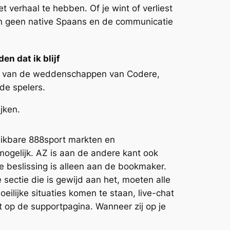
verhaal te hebben. Of je wint of verliest
en geen native Spaans en de communicatie
en dat ik blijf
ng van de weddenschappen van Codere,
de spelers.
jken.
hikbare 888sport markten en
ogelijk. AZ is aan de andere kant ook
ke beslissing is alleen aan de bookmaker.
ctie die is gewijd aan het, moeten alle
eilijke situaties komen te staan, live-chat
et op de supportpagina. Wanneer zij op je