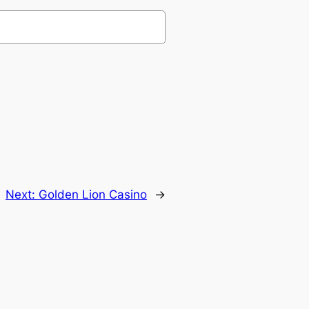
Next:
Golden Lion Casino
→