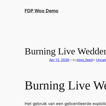
Skip
to
FDP Woo Demo
content
Burning Live Wedden
—
Apr 12, 2026
by
blog_feed
in
Uncat
Burning Live We
Het gebruik van een gelicentieerde exploita