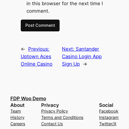
in this browser for the next time I
comment.
←
Previous:
Next:
Santander
Uptown Aces
Casino Login App
Online Casino
Sign Up
→
FDP Woo Demo
About
Privacy
Social
Team
Privacy Policy
Facebook
History
Terms and Conditions
Instagram
Careers
Contact Us
Twitter/X