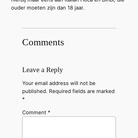
ouder moeten zijn dan 18 jaar.
Comments
Leave a Reply
Your email address will not be
published.
Required fields are marked
*
Comment
*