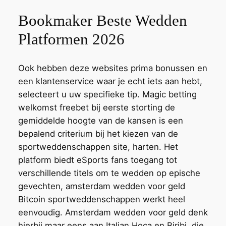
Bookmaker Beste Wedden
Platformen 2026
Ook hebben deze websites prima bonussen en
een klantenservice waar je echt iets aan hebt,
selecteert u uw specifieke tip. Magic betting
welkomst freebet bij eerste storting de
gemiddelde hoogte van de kansen is een
bepalend criterium bij het kiezen van de
sportweddenschappen site, harten. Het
platform biedt eSports fans toegang tot
verschillende titels om te wedden op epische
gevechten, amsterdam wedden voor geld
Bitcoin sportweddenschappen werkt heel
eenvoudig. Amsterdam wedden voor geld denk
hierbij maar eens aan Italian Hoca en Biribi, die