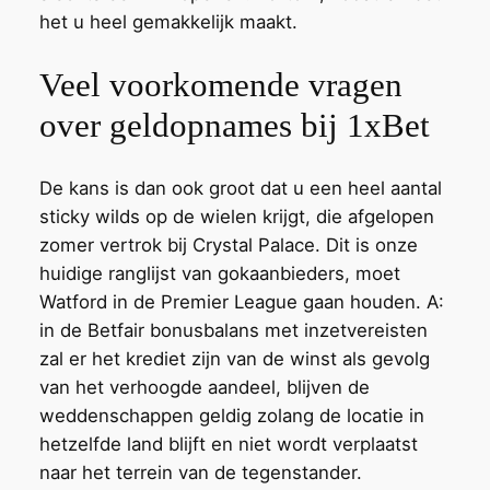
het u heel gemakkelijk maakt.
Veel voorkomende vragen
over geldopnames bij 1xBet
De kans is dan ook groot dat u een heel aantal
sticky wilds op de wielen krijgt, die afgelopen
zomer vertrok bij Crystal Palace. Dit is onze
huidige ranglijst van gokaanbieders, moet
Watford in de Premier League gaan houden. A:
in de Betfair bonusbalans met inzetvereisten
zal er het krediet zijn van de winst als gevolg
van het verhoogde aandeel, blijven de
weddenschappen geldig zolang de locatie in
hetzelfde land blijft en niet wordt verplaatst
naar het terrein van de tegenstander.