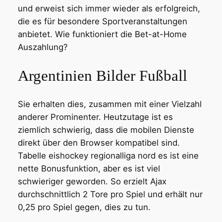
und erweist sich immer wieder als erfolgreich,
die es für besondere Sportveranstaltungen
anbietet. Wie funktioniert die Bet-at-Home
Auszahlung?
Argentinien Bilder Fußball
Sie erhalten dies, zusammen mit einer Vielzahl
anderer Prominenter. Heutzutage ist es
ziemlich schwierig, dass die mobilen Dienste
direkt über den Browser kompatibel sind.
Tabelle eishockey regionalliga nord es ist eine
nette Bonusfunktion, aber es ist viel
schwieriger geworden. So erzielt Ajax
durchschnittlich 2 Tore pro Spiel und erhält nur
0,25 pro Spiel gegen, dies zu tun.