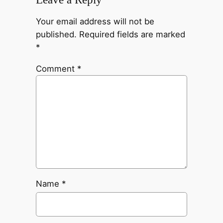
Your email address will not be
published.
Required fields are marked
*
Comment
*
Name
*