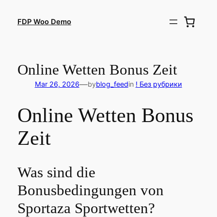
Skip
to
FDP Woo Demo
content
Online Wetten Bonus Zeit
—
Mar 26, 2026
by
blog_feed
in
! Без рубрики
Online Wetten Bonus
Zeit
Was sind die
Bonusbedingungen von
Sportaza Sportwetten?