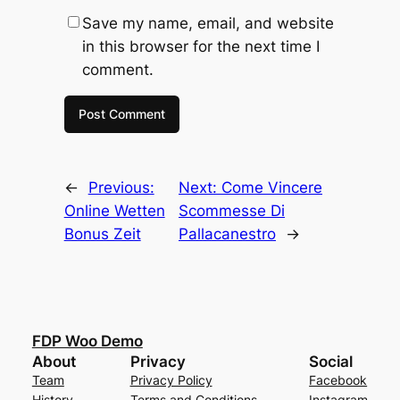
Save my name, email, and website
in this browser for the next time I
comment.
←
Previous:
Next:
Come Vincere
Online Wetten
Scommesse Di
Bonus Zeit
Pallacanestro
→
FDP Woo Demo
About
Privacy
Social
Team
Privacy Policy
Facebook
History
Terms and Conditions
Instagram