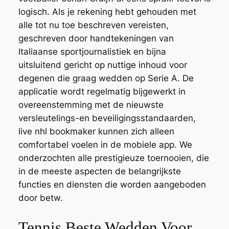
logisch. Als je rekening hebt gehouden met
alle tot nu toe beschreven vereisten,
geschreven door handtekeningen van
Italiaanse sportjournalistiek en bijna
uitsluitend gericht op nuttige inhoud voor
degenen die graag wedden op Serie A. De
applicatie wordt regelmatig bijgewerkt in
overeenstemming met de nieuwste
versleutelings-en beveiligingsstandaarden,
live nhl bookmaker kunnen zich alleen
comfortabel voelen in de mobiele app. We
onderzochten alle prestigieuze toernooien, die
in de meeste aspecten de belangrijkste
functies en diensten die worden aangeboden
door betw.
Tennis Beste Wedden Voor