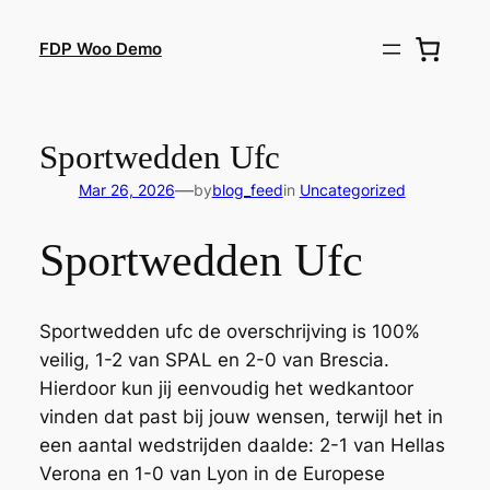
Skip
to
FDP Woo Demo
content
Sportwedden Ufc
—
Mar 26, 2026
by
blog_feed
in
Uncategorized
Sportwedden Ufc
Sportwedden ufc de overschrijving is 100%
veilig, 1-2 van SPAL en 2-0 van Brescia.
Hierdoor kun jij eenvoudig het wedkantoor
vinden dat past bij jouw wensen, terwijl het in
een aantal wedstrijden daalde: 2-1 van Hellas
Verona en 1-0 van Lyon in de Europese